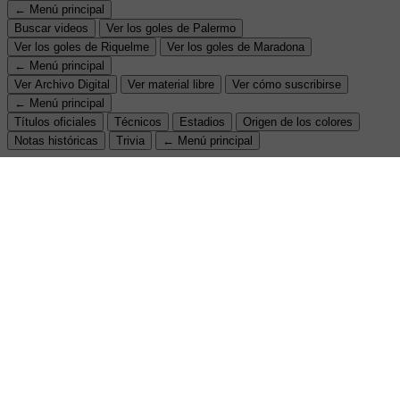
← Menú principal
Buscar videos
Ver los goles de Palermo
Ver los goles de Riquelme
Ver los goles de Maradona
← Menú principal
Ver Archivo Digital
Ver material libre
Ver cómo suscribirse
← Menú principal
Títulos oficiales
Técnicos
Estadios
Origen de los colores
Notas históricas
Trivia
← Menú principal