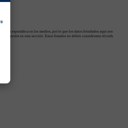
os
 manera esporádica en los medios, por lo que los datos brindados aquí son
, se muestra en esta sección. Estos listados no deben considerarse récords