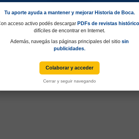
Tu aporte ayuda a mantener y mejorar Historia de Boca.
on acceso activo podés descargar
PDFs de revistas históric
difíciles de encontrar en Internet.
49 y que hasta 1997 eran consecutivos, no fijos. Esa información aparecía sólo de
iza numeración fija desde sus primeras ediciones y, cuando ese dato está disponible
Además, navegás las páginas principales del sitio
sin
publicidades.
Colaborar y acceder
Cerrar y seguir navegando