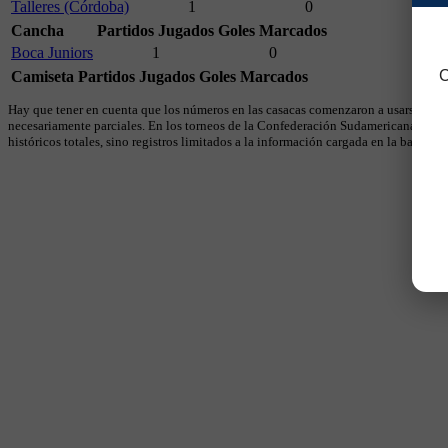
Talleres (Córdoba)
1
0
Cancha
Partidos Jugados
Goles Marcados
Boca Juniors
1
0
C
Camiseta
Partidos Jugados
Goles Marcados
Hay que tener en cuenta que los números en las casacas comenzaron a usarse en 19
necesariamente parciales. En los torneos de la Confederación Sudamericana se util
históricos totales, sino registros limitados a la información cargada en la base.