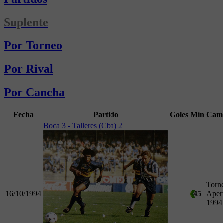
Suplente
Por Torneo
Por Rival
Por Cancha
Fecha
Partido
Goles
Min
Cam
Boca 3 - Talleres (Cba) 2
Torn
16/10/1994
45
Aper
1994