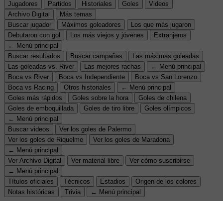
Jugadores
Partidos
Historiales
Goles
Videos
Archivo Digital
Más temas
Buscar jugador
Máximos goleadores
Los que más jugaron
Debutaron con gol
Los más viejos y jóvenes
Extranjeros
← Menú principal
Buscar resultados
Buscar campañas
Las máximas goleadas
Las goleadas vs. River
Las mejores rachas
← Menú principal
Boca vs River
Boca vs Independiente
Boca vs San Lorenzo
Boca vs Racing
Otros historiales
← Menú principal
Goles más rápidos
Goles sobre la hora
Goles de chilena
Goles de emboquillada
Goles de tiro libre
Goles olímpicos
← Menú principal
Buscar videos
Ver los goles de Palermo
Ver los goles de Riquelme
Ver los goles de Maradona
← Menú principal
Ver Archivo Digital
Ver material libre
Ver cómo suscribirse
← Menú principal
Títulos oficiales
Técnicos
Estadios
Origen de los colores
Notas históricas
Trivia
← Menú principal