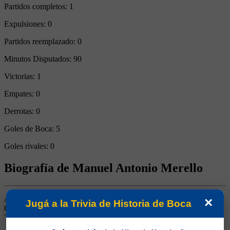
Partidos completos:
1
Expulsiones:
0
Partidos reemplazado:
0
Minutos Disputados:
90
Victorias:
1
Empates:
0
Derrotas:
0
Goles de Boca:
5
Goles rivales:
0
Biografía de Manuel Antonio Merello
Arquero. Ganó 4 títulos (Campeonatos 1926 y 1930, Copa
×
Jugá a la Trivia de Historia de Boca
Competencia 1925 y Copa Estímulo 1926). Fue el reemplazante de
Tesorieri cuando éste se retiró.