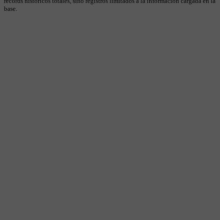
récords históricos totales, sino registros limitados a la información cargada en la
base.