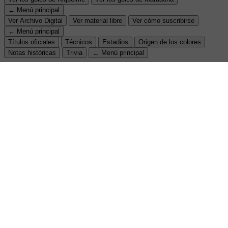
← Menú principal
Ver Archivo Digital
Ver material libre
Ver cómo suscribirse
← Menú principal
Títulos oficiales
Técnicos
Estadios
Origen de los colores
Notas históricas
Trivia
← Menú principal