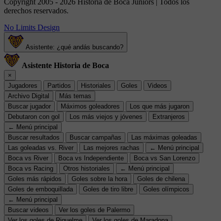
Copyright 2005 - 2026 Historia de Boca Juniors | Todos los
derechos reservados.
No Limits Design
Asistente: ¿qué andás buscando?
Asistente Historia de Boca
×
Jugadores
Partidos
Historiales
Goles
Videos
Archivo Digital
Más temas
Buscar jugador
Máximos goleadores
Los que más jugaron
Debutaron con gol
Los más viejos y jóvenes
Extranjeros
← Menú principal
Buscar resultados
Buscar campañas
Las máximas goleadas
Las goleadas vs. River
Las mejores rachas
← Menú principal
Boca vs River
Boca vs Independiente
Boca vs San Lorenzo
Boca vs Racing
Otros historiales
← Menú principal
Goles más rápidos
Goles sobre la hora
Goles de chilena
Goles de emboquillada
Goles de tiro libre
Goles olímpicos
← Menú principal
Buscar videos
Ver los goles de Palermo
Ver los goles de Riquelme
Ver los goles de Maradona