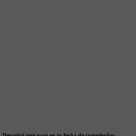
Descubrí qué pasó en tu fecha de cumpleaños