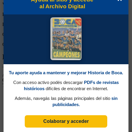
Victorias:
1
al Archivo Digital
Empates:
0
Derrotas:
0
Goles de Boca:
5
Goles rivales:
2
Biografía de Manuel Antonio Merello
Tu aporte ayuda a mantener y mejorar Historia de Boca.
Arquero. Ganó 4 títulos (Campeonatos 1926 y 1930, Copa
Competencia 1925 y Copa Estímulo 1926). Fue el reemplazante de
Con acceso activo podés descargar
PDFs de revistas
Tesorieri cuando éste se retiró.
históricos
difíciles de encontrar en Internet.
Además, navegás las páginas principales del sitio
sin
publicidades.
Colaborar y acceder