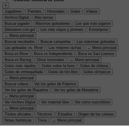
×
Jugadores
Partidos
Historiales
Goles
Videos
Archivo Digital
Más temas
Buscar jugador
Máximos goleadores
Los que más jugaron
Debutaron con gol
Los más viejos y jóvenes
Extranjeros
← Menú principal
Buscar resultados
Buscar campañas
Las máximas goleadas
Las goleadas vs. River
Las mejores rachas
← Menú principal
Boca vs River
Boca vs Independiente
Boca vs San Lorenzo
Boca vs Racing
Otros historiales
← Menú principal
Goles más rápidos
Goles sobre la hora
Goles de chilena
Goles de emboquillada
Goles de tiro libre
Goles olímpicos
← Menú principal
Buscar videos
Ver los goles de Palermo
Ver los goles de Riquelme
Ver los goles de Maradona
← Menú principal
Ver Archivo Digital
Ver material libre
Ver cómo suscribirse
← Menú principal
Títulos oficiales
Técnicos
Estadios
Origen de los colores
Notas históricas
Trivia
← Menú principal