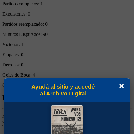
Partidos completos:
1
Expulsiones:
0
Partidos reemplazado:
0
Minutos Disputados:
90
Victorias:
1
Empates:
0
Derrotas:
0
Goles de Boca:
4
×
Goles rivales:
1
Ayudá al sitio y accedé
al Archivo Digital
Biografía de Manuel Antonio Merello
Arquero. Ganó 4 títulos (Campeonatos 1926 y 1930, Copa
Competencia 1925 y Copa Estímulo 1926). Fue el reemplazante de
Tesorieri cuando éste se retiró.