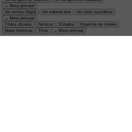
← Menú principal
Ver Archivo Digital
Ver material libre
Ver cómo suscribirse
← Menú principal
Títulos oficiales
Técnicos
Estadios
Origen de los colores
Notas históricas
Trivia
← Menú principal