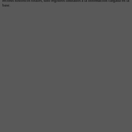
récords históricos totales, sino registros limitados a la información cargada en la
base.