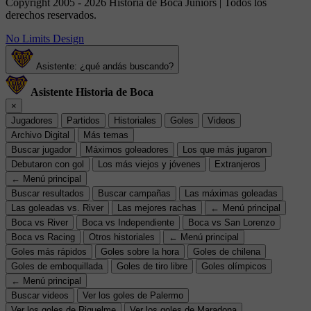
Copyright 2005 - 2026 Historia de Boca Juniors | Todos los
derechos reservados.
No Limits Design
Asistente: ¿qué andás buscando?
Asistente Historia de Boca
×
Jugadores
Partidos
Historiales
Goles
Videos
Archivo Digital
Más temas
Buscar jugador
Máximos goleadores
Los que más jugaron
Debutaron con gol
Los más viejos y jóvenes
Extranjeros
← Menú principal
Buscar resultados
Buscar campañas
Las máximas goleadas
Las goleadas vs. River
Las mejores rachas
← Menú principal
Boca vs River
Boca vs Independiente
Boca vs San Lorenzo
Boca vs Racing
Otros historiales
← Menú principal
Goles más rápidos
Goles sobre la hora
Goles de chilena
Goles de emboquillada
Goles de tiro libre
Goles olímpicos
← Menú principal
Buscar videos
Ver los goles de Palermo
Ver los goles de Riquelme
Ver los goles de Maradona