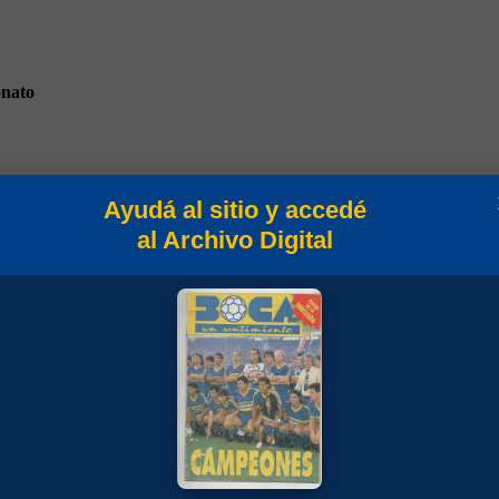
nato
Ayudá al sitio y accedé
al Archivo Digital
s 1928