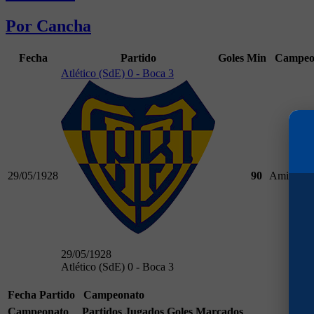
Por Cancha
Fecha
Partido
Goles
Min
Campeo
Atlético (SdE) 0 - Boca 3
29/05/1928
90
Amistoso
29/05/1928
Atlético (SdE) 0 - Boca 3
Fecha
Partido
Campeonato
Campeonato
Partidos Jugados
Goles Marcados