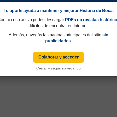
Tu aporte ayuda a mantener y mejorar Historia de Boca.
on acceso activo podés descargar
PDFs de revistas históric
difíciles de encontrar en Internet.
Además, navegás las páginas principales del sitio
sin
publicidades.
49 y que hasta 1997 eran consecutivos, no fijos. Esa información aparecía sólo de
iza numeración fija desde sus primeras ediciones y, cuando ese dato está disponible
Colaborar y acceder
Cerrar y seguir navegando