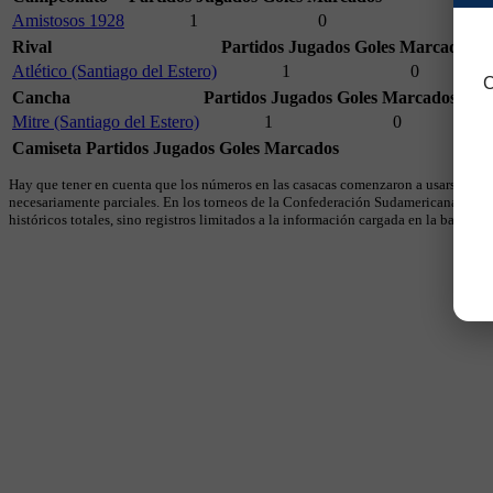
Amistosos 1928
1
0
Rival
Partidos Jugados
Goles Marcados
Atlético (Santiago del Estero)
1
0
C
Cancha
Partidos Jugados
Goles Marcados
Mitre (Santiago del Estero)
1
0
Camiseta
Partidos Jugados
Goles Marcados
Hay que tener en cuenta que los números en las casacas comenzaron a usarse en 19
necesariamente parciales. En los torneos de la Confederación Sudamericana se util
históricos totales, sino registros limitados a la información cargada en la base.