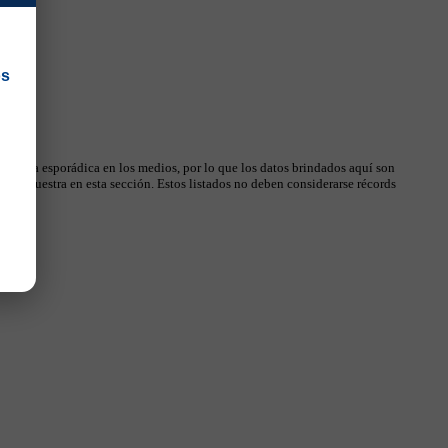
os
 manera esporádica en los medios, por lo que los datos brindados aquí son
, se muestra en esta sección. Estos listados no deben considerarse récords