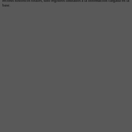
récords históricos totales, sino registros limitados a la información cargada en la
base.