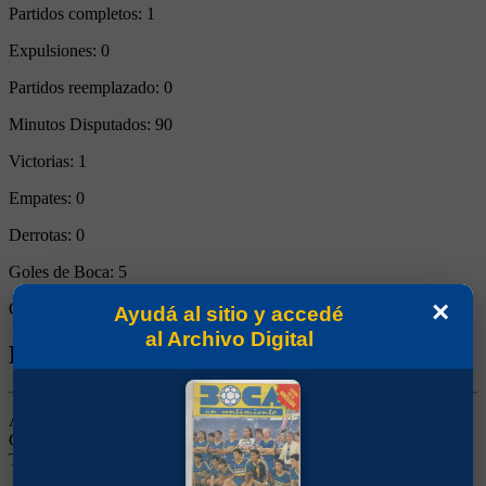
Partidos completos:
1
Expulsiones:
0
Partidos reemplazado:
0
Minutos Disputados:
90
Victorias:
1
Empates:
0
Derrotas:
0
Goles de Boca:
5
×
Goles rivales:
0
Ayudá al sitio y accedé
al Archivo Digital
Biografía de Manuel Antonio Merello
Arquero. Ganó 4 títulos (Campeonatos 1926 y 1930, Copa
Competencia 1925 y Copa Estímulo 1926). Fue el reemplazante de
Tesorieri cuando éste se retiró.