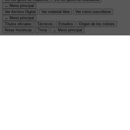
← Menú principal
Ver Archivo Digital
Ver material libre
Ver cómo suscribirse
← Menú principal
Títulos oficiales
Técnicos
Estadios
Origen de los colores
Notas históricas
Trivia
← Menú principal