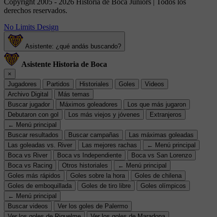
Copyright 2005 - 2026 Historia de Boca Juniors | Todos los
derechos reservados.
No Limits Design
Asistente: ¿qué andás buscando?
Asistente Historia de Boca
×
Jugadores
Partidos
Historiales
Goles
Videos
Archivo Digital
Más temas
Buscar jugador
Máximos goleadores
Los que más jugaron
Debutaron con gol
Los más viejos y jóvenes
Extranjeros
← Menú principal
Buscar resultados
Buscar campañas
Las máximas goleadas
Las goleadas vs. River
Las mejores rachas
← Menú principal
Boca vs River
Boca vs Independiente
Boca vs San Lorenzo
Boca vs Racing
Otros historiales
← Menú principal
Goles más rápidos
Goles sobre la hora
Goles de chilena
Goles de emboquillada
Goles de tiro libre
Goles olímpicos
← Menú principal
Buscar videos
Ver los goles de Palermo
Ver los goles de Riquelme
Ver los goles de Maradona