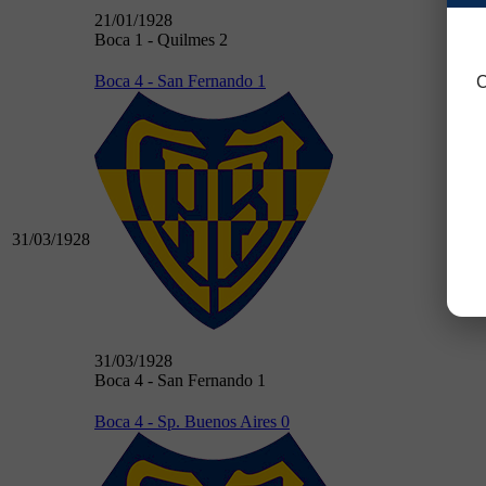
21/01/1928
Boca 1 - Quilmes 2
Boca 4 - San Fernando 1
C
31/03/1928
31/03/1928
Boca 4 - San Fernando 1
Boca 4 - Sp. Buenos Aires 0