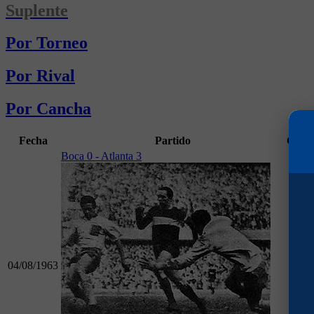
Suplente
Por Torneo
Por Rival
Por Cancha
Fecha
Partido
Goles
Boca 0 - Atlanta 3
04/08/1963