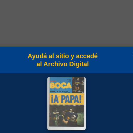
Ayudá al sitio y accedé
Min
Campeonato
al Archivo Digital
90
Campeonato 1963