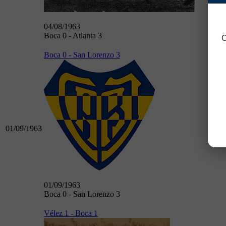
04/08/1963
Boca 0 - Atlanta 3
C
Boca 0 - San Lorenzo 3
01/09/1963
01/09/1963
Boca 0 - San Lorenzo 3
Vélez 1 - Boca 1