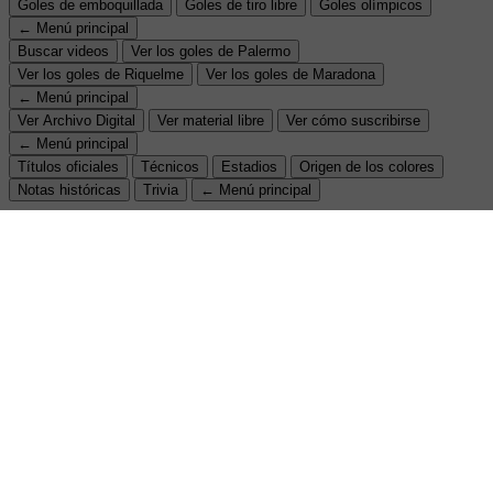
Goles de emboquillada
Goles de tiro libre
Goles olímpicos
← Menú principal
Buscar videos
Ver los goles de Palermo
Ver los goles de Riquelme
Ver los goles de Maradona
← Menú principal
Ver Archivo Digital
Ver material libre
Ver cómo suscribirse
← Menú principal
Títulos oficiales
Técnicos
Estadios
Origen de los colores
Notas históricas
Trivia
← Menú principal