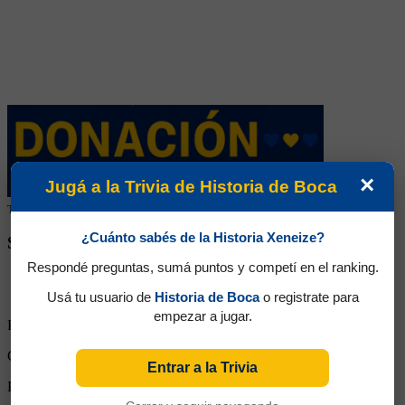
×
Jugá a la Trivia de Historia de Boca
Tu colaboración ayuda a mantener este archivo histórico en línea
¿Cuánto sabés de la Historia Xeneize?
SEGUINOS EN REDES SOCIALES
Respondé preguntas, sumá puntos y competí en el ranking.
Usá tu usuario de
Historia de Boca
o registrate para
empezar a jugar.
Partidos Jugados:
5
Goles Convertidos:
4 (0.80)
Entrar a la Trivia
Partidos de titular:
5