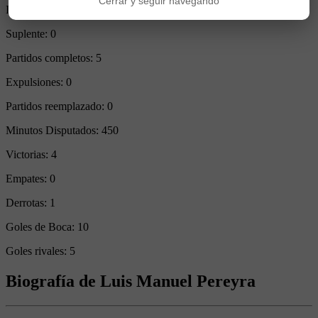
Cerrar y seguir navegando
Ingresos desde el banco:
0
Suplente:
0
Partidos completos:
5
Expulsiones:
0
Partidos reemplazado:
0
Minutos Disputados:
450
Victorias:
4
Empates:
0
Derrotas:
1
Goles de Boca:
10
Goles rivales:
5
Biografía de Luis Manuel Pereyra