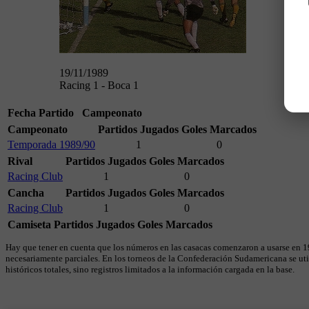
19/11/1989
Racing 1 - Boca 1
Fecha
Partido
Campeonato
Campeonato
Partidos Jugados
Goles Marcados
Temporada 1989/90
1
0
Rival
Partidos Jugados
Goles Marcados
Racing Club
1
0
Cancha
Partidos Jugados
Goles Marcados
Racing Club
1
0
Camiseta
Partidos Jugados
Goles Marcados
Hay que tener en cuenta que los números en las casacas comenzaron a usarse en 19
necesariamente parciales. En los torneos de la Confederación Sudamericana se util
históricos totales, sino registros limitados a la información cargada en la base.