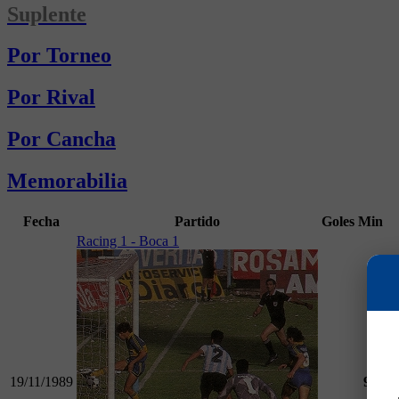
Suplente
Por Torneo
Por Rival
Por Cancha
Memorabilia
Fecha
Partido
Goles
Min
Racing 1 - Boca 1
19/11/1989
90
T