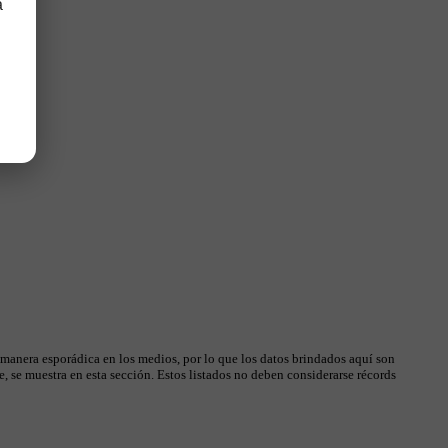
a
 manera esporádica en los medios, por lo que los datos brindados aquí son
, se muestra en esta sección. Estos listados no deben considerarse récords