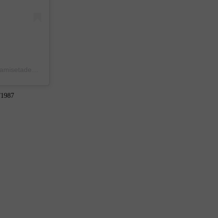
Una publicación compartida de camisetas de boca (@historiadelacamisetadeboca)
el
23 Jul, 2020 a las 3:44 PDT
/1987