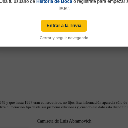
Usá tu usuario de
Historia de Boca
o registrate para empezar 
jugar.
Entrar a la Trivia
Cerrar y seguir navegando
49 y que hasta 1997 eran consecutivos, no fijos. Esa información aparecía sólo de
iza numeración fija desde sus primeras ediciones y, cuando ese dato está disponible
Camiseta de Luis Abramovich