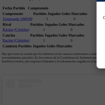
Fecha
Partido
Campeonato
Campeonato
Partidos Jugados
Goles Marcados
C
Temporada 1989/90
1
0
Rival
Partidos Jugados
Goles Marcados
Racing (Córdoba)
1
0
Cancha
Partidos Jugados
Goles Marcados
Racing (Córdoba)
1
0
Camiseta
Partidos Jugados
Goles Marcados
Hay que tener en cuenta que los números en las casacas comenzaron a usarse en 19
necesariamente parciales. En los torneos de la Confederación Sudamericana se util
históricos totales, sino registros limitados a la información cargada en la base.