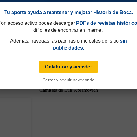
Tu aporte ayuda a mantener y mejorar Historia de Boca.
on acceso activo podés descargar
PDFs de revistas históric
difíciles de encontrar en Internet.
Además, navegás las páginas principales del sitio
sin
publicidades.
Colaborar y acceder
49 y que hasta 1997 eran consecutivos, no fijos. Esa información aparecía sólo de
iza numeración fija desde sus primeras ediciones y, cuando ese dato está disponible
Cerrar y seguir navegando
Camiseta de Luis Abramovich