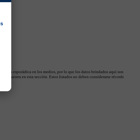
os
 manera esporádica en los medios, por lo que los datos brindados aquí son
, se muestra en esta sección. Estos listados no deben considerarse récords