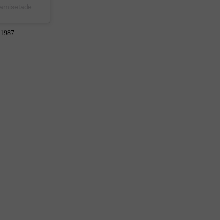
Una publicación compartida de camisetas de boca (@historiadelacamisetadeboca)
el
23 Jul, 2020 a las 3:44 PDT
/1987