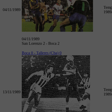
Temp
04/11/1989
1989
04/11/1989
San Lorenzo 2 - Boca 2
Boca 0 - Talleres (Cba) 0
Temp
13/11/1989
1989