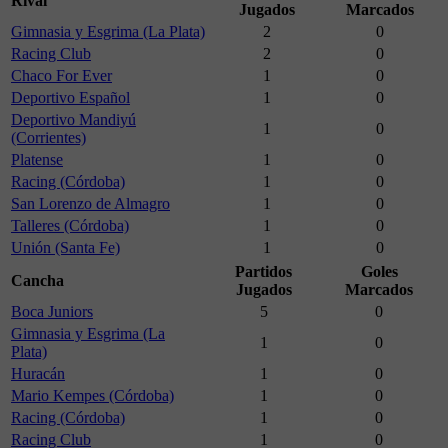
Rival
Jugados
Marcados
Gimnasia y Esgrima (La Plata)
2
0
Racing Club
2
0
Chaco For Ever
1
0
Deportivo Español
1
0
Deportivo Mandiyú
1
0
(Corrientes)
Platense
1
0
Racing (Córdoba)
1
0
San Lorenzo de Almagro
1
0
Talleres (Córdoba)
1
0
Unión (Santa Fe)
1
0
Partidos
Goles
Cancha
Jugados
Marcados
Boca Juniors
5
0
Gimnasia y Esgrima (La
1
0
Plata)
Huracán
1
0
Mario Kempes (Córdoba)
1
0
Racing (Córdoba)
1
0
Racing Club
1
0