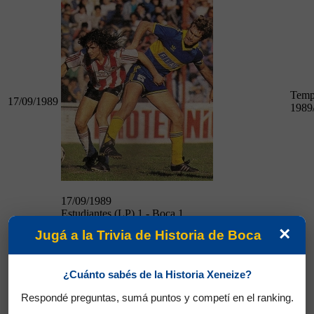
Temp
17/09/1989
1989
17/09/1989
Estudiantes (LP) 1 - Boca 1
×
Jugá a la Trivia de Historia de Boca
R. Central 0 - Boca 0
¿Cuánto sabés de la Historia Xeneize?
Respondé preguntas, sumá puntos y competí en el ranking.