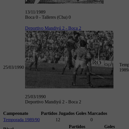
13/11/1989
Boca 0 - Talleres (Cba) 0
Deportivo Mandiyú 2 - Boca 2
Temp
25/03/1990
1989
25/03/1990
Deportivo Mandiyú 2 - Boca 2
Campeonato
Partidos Jugados
Goles Marcados
Temporada 1989/90
12
0
Partidos
Goles