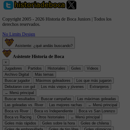
Copyright 2005 - 2026 Historia de Boca Juniors | Todos los
derechos reservados.
No Limits Design
Asistente: ¿qué andás buscando?
Asistente Historia de Boca
×
Jugadores
Partidos
Historiales
Goles
Videos
Archivo Digital
Más temas
Buscar jugador
Máximos goleadores
Los que más jugaron
Debutaron con gol
Los más viejos y jóvenes
Extranjeros
← Menú principal
Buscar resultados
Buscar campañas
Las máximas goleadas
Las goleadas vs. River
Las mejores rachas
← Menú principal
Boca vs River
Boca vs Independiente
Boca vs San Lorenzo
Boca vs Racing
Otros historiales
← Menú principal
Goles más rápidos
Goles sobre la hora
Goles de chilena
Goles de emboquillada
Goles de tiro libre
Goles olímpicos