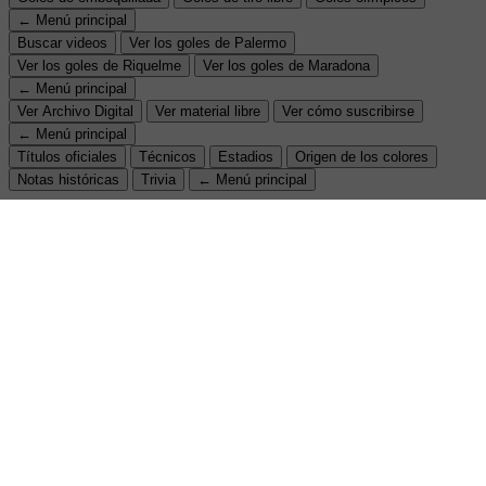
← Menú principal
Buscar videos
Ver los goles de Palermo
Ver los goles de Riquelme
Ver los goles de Maradona
← Menú principal
Ver Archivo Digital
Ver material libre
Ver cómo suscribirse
← Menú principal
Títulos oficiales
Técnicos
Estadios
Origen de los colores
Notas históricas
Trivia
← Menú principal