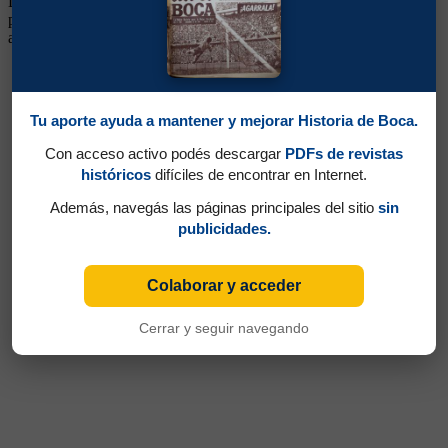
Delantero. Ganó un título (Campeonato 1934). Llegó de Platense,
para reforzar al campeón de 1931. Tuvo un buen rendimiento en el
año del campeonato. Luego volvió a Platense
Tu aporte ayuda a mantener y mejorar Historia de Boca.
Con acceso activo podés descargar
PDFs de revistas
históricos
difíciles de encontrar en Internet.
Además, navegás las páginas principales del sitio
sin
publicidades.
Colaborar y acceder
Cerrar y seguir navegando