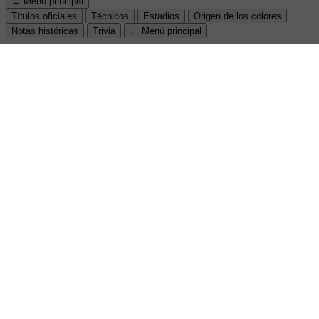
← Menú principal
Títulos oficiales
Técnicos
Estadios
Origen de los colores
Notas históricas
Trivia
← Menú principal