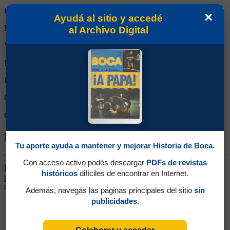
Partidos reemplazado:
0
×
Ayudá al sitio y accedé
Minutos Disputados:
180
al Archivo Digital
Victorias:
1
Empates:
1
Derrotas:
0
Goles de Boca:
3
Goles rivales:
1
Biografía de Luis Antonio Sánchez
Tu aporte ayuda a mantener y mejorar Historia de Boca.
Con acceso activo podés descargar
PDFs de revistas
Delantero. Ganó un título (Campeonato 1934). Llegó de Platense,
históricos
difíciles de encontrar en Internet.
para reforzar al campeón de 1931. Tuvo un buen rendimiento en el
año del campeonato. Luego volvió a Platense
Además, navegás las páginas principales del sitio
sin
publicidades.