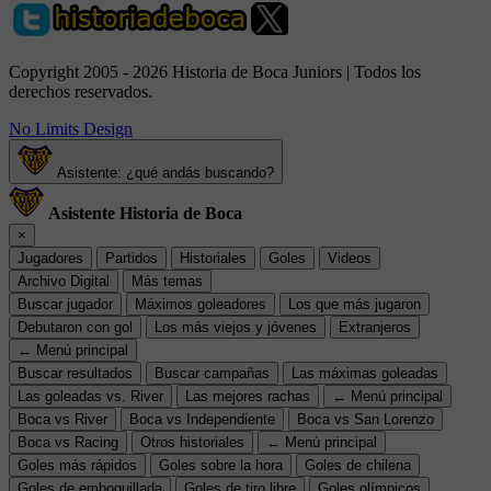
Copyright 2005 - 2026 Historia de Boca Juniors | Todos los
derechos reservados.
No Limits Design
Asistente: ¿qué andás buscando?
Asistente Historia de Boca
×
Jugadores
Partidos
Historiales
Goles
Videos
Archivo Digital
Más temas
Buscar jugador
Máximos goleadores
Los que más jugaron
Debutaron con gol
Los más viejos y jóvenes
Extranjeros
← Menú principal
Buscar resultados
Buscar campañas
Las máximas goleadas
Las goleadas vs. River
Las mejores rachas
← Menú principal
Boca vs River
Boca vs Independiente
Boca vs San Lorenzo
Boca vs Racing
Otros historiales
← Menú principal
Goles más rápidos
Goles sobre la hora
Goles de chilena
Goles de emboquillada
Goles de tiro libre
Goles olímpicos