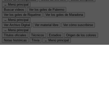
← Menú principal
Buscar videos
Ver los goles de Palermo
Ver los goles de Riquelme
Ver los goles de Maradona
← Menú principal
Ver Archivo Digital
Ver material libre
Ver cómo suscribirse
← Menú principal
Títulos oficiales
Técnicos
Estadios
Origen de los colores
Notas históricas
Trivia
← Menú principal