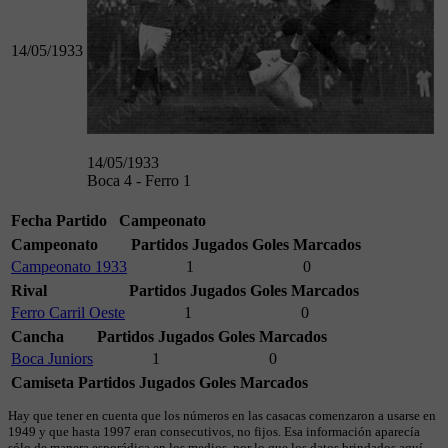
14/05/1933
14/05/1933
Boca 4 - Ferro 1
Fecha
Partido
Campeonato
Campeonato
Partidos Jugados
Goles Marcados
Campeonato 1933
1
0
Rival
Partidos Jugados
Goles Marcados
Ferro Carril Oeste
1
0
Cancha
Partidos Jugados
Goles Marcados
Boca Juniors
1
0
Camiseta
Partidos Jugados
Goles Marcados
Hay que tener en cuenta que los números en las casacas comenzaron a usarse en
1949 y que hasta 1997 eran consecutivos, no fijos. Esa información aparecía
sólo de manera esporádica en los medios, por lo que los datos brindados aquí