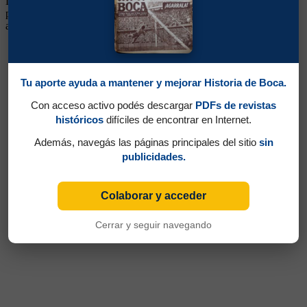
Delantero. Ganó un título (Campeonato 1934). Llegó de Platense,
para reforzar al campeón de 1931. Tuvo un buen rendimiento en el
año del campeonato. Luego volvió a Platense
Tu aporte ayuda a mantener y mejorar Historia de Boca.
Con acceso activo podés descargar
PDFs de revistas
históricos
difíciles de encontrar en Internet.
Además, navegás las páginas principales del sitio
sin
publicidades.
Colaborar y acceder
Cerrar y seguir navegando