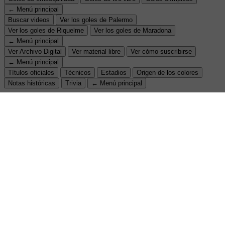
← Menú principal
Buscar videos
Ver los goles de Palermo
Ver los goles de Riquelme
Ver los goles de Maradona
← Menú principal
Ver Archivo Digital
Ver material libre
Ver cómo suscribirse
← Menú principal
Títulos oficiales
Técnicos
Estadios
Origen de los colores
Notas históricas
Trivia
← Menú principal