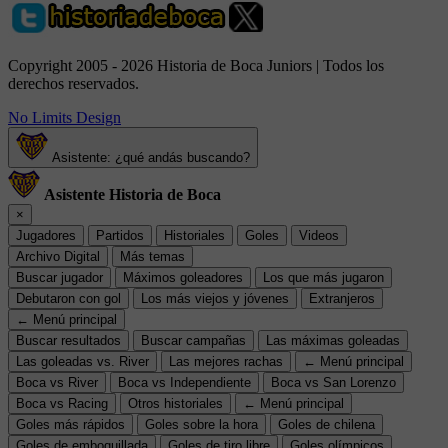
Copyright 2005 - 2026 Historia de Boca Juniors | Todos los
derechos reservados.
No Limits Design
Asistente: ¿qué andás buscando?
Asistente Historia de Boca
×
Jugadores
Partidos
Historiales
Goles
Videos
Archivo Digital
Más temas
Buscar jugador
Máximos goleadores
Los que más jugaron
Debutaron con gol
Los más viejos y jóvenes
Extranjeros
← Menú principal
Buscar resultados
Buscar campañas
Las máximas goleadas
Las goleadas vs. River
Las mejores rachas
← Menú principal
Boca vs River
Boca vs Independiente
Boca vs San Lorenzo
Boca vs Racing
Otros historiales
← Menú principal
Goles más rápidos
Goles sobre la hora
Goles de chilena
Goles de emboquillada
Goles de tiro libre
Goles olímpicos