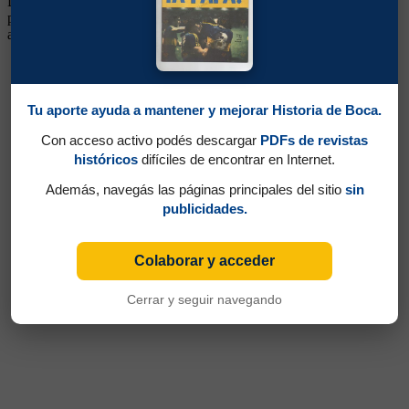
Delantero. Ganó un título (Campeonato 1934). Llegó de Platense,
para reforzar al campeón de 1931. Tuvo un buen rendimiento en el
año del campeonato. Luego volvió a Platense
Tu aporte ayuda a mantener y mejorar Historia de Boca.
Con acceso activo podés descargar
PDFs de revistas
históricos
difíciles de encontrar en Internet.
Además, navegás las páginas principales del sitio
sin
publicidades.
Colaborar y acceder
Cerrar y seguir navegando