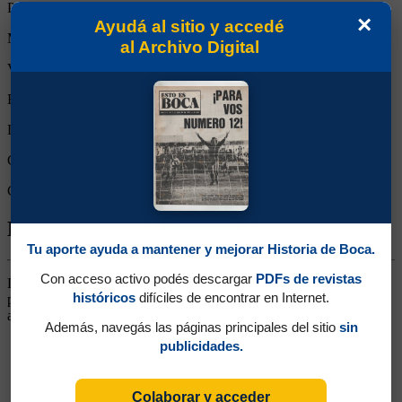
Partidos reemplazado:
0
×
Ayudá al sitio y accedé
Minutos Disputados:
90
al Archivo Digital
Victorias:
1
Empates:
0
Derrotas:
0
Goles de Boca:
2
Goles rivales:
1
Biografía de Luis Antonio Sánchez
Tu aporte ayuda a mantener y mejorar Historia de Boca.
Con acceso activo podés descargar
PDFs de revistas
Delantero. Ganó un título (Campeonato 1934). Llegó de Platense,
históricos
difíciles de encontrar en Internet.
para reforzar al campeón de 1931. Tuvo un buen rendimiento en el
año del campeonato. Luego volvió a Platense
Además, navegás las páginas principales del sitio
sin
publicidades.
Colaborar y acceder