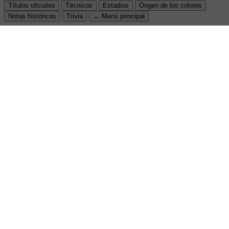
Títulos oficiales
Técnicos
Estadios
Origen de los colores
Notas históricas
Trivia
← Menú principal