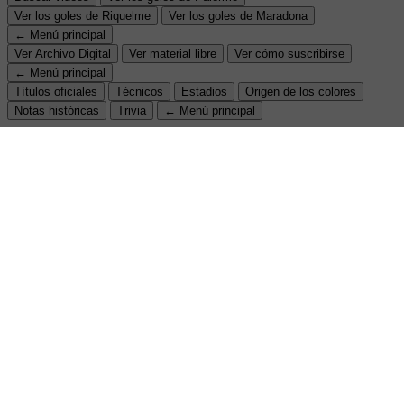
Ver los goles de Riquelme
Ver los goles de Maradona
← Menú principal
Ver Archivo Digital
Ver material libre
Ver cómo suscribirse
← Menú principal
Títulos oficiales
Técnicos
Estadios
Origen de los colores
Notas históricas
Trivia
← Menú principal