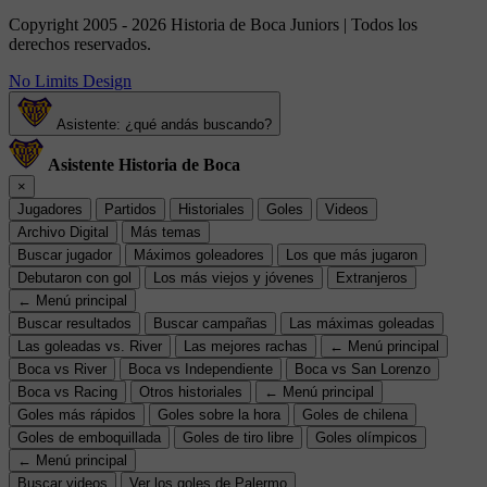
Copyright 2005 - 2026 Historia de Boca Juniors | Todos los
derechos reservados.
No Limits Design
Asistente: ¿qué andás buscando?
Asistente Historia de Boca
×
Jugadores
Partidos
Historiales
Goles
Videos
Archivo Digital
Más temas
Buscar jugador
Máximos goleadores
Los que más jugaron
Debutaron con gol
Los más viejos y jóvenes
Extranjeros
← Menú principal
Buscar resultados
Buscar campañas
Las máximas goleadas
Las goleadas vs. River
Las mejores rachas
← Menú principal
Boca vs River
Boca vs Independiente
Boca vs San Lorenzo
Boca vs Racing
Otros historiales
← Menú principal
Goles más rápidos
Goles sobre la hora
Goles de chilena
Goles de emboquillada
Goles de tiro libre
Goles olímpicos
← Menú principal
Buscar videos
Ver los goles de Palermo