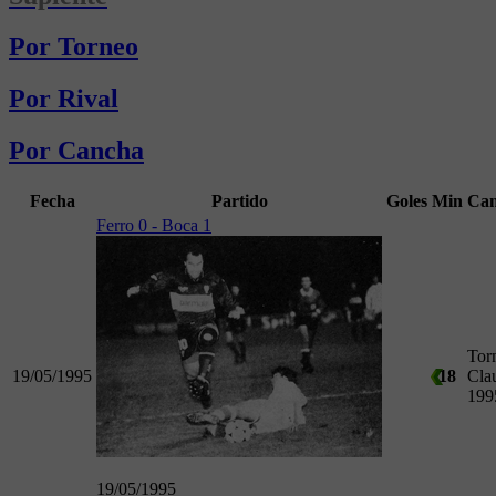
Por Torneo
Por Rival
Por Cancha
Fecha
Partido
Goles
Min
Ca
Ferro 0 - Boca 1
Tor
19/05/1995
18
Cla
199
19/05/1995