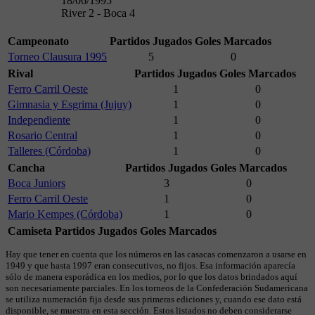
18/06/1995
River 2 - Boca 4
Campeonato
Partidos Jugados
Goles Marcados
Torneo Clausura 1995
5
0
Rival
Partidos Jugados
Goles Marcados
Ferro Carril Oeste
1
0
Gimnasia y Esgrima (Jujuy)
1
0
Independiente
1
0
Rosario Central
1
0
Talleres (Córdoba)
1
0
Cancha
Partidos Jugados
Goles Marcados
Boca Juniors
3
0
Ferro Carril Oeste
1
0
Mario Kempes (Córdoba)
1
0
Camiseta
Partidos Jugados
Goles Marcados
Hay que tener en cuenta que los números en las casacas comenzaron a usarse en
1949 y que hasta 1997 eran consecutivos, no fijos. Esa información aparecía
sólo de manera esporádica en los medios, por lo que los datos brindados aquí
son necesariamente parciales. En los torneos de la Confederación Sudamericana
se utiliza numeración fija desde sus primeras ediciones y, cuando ese dato está
disponible, se muestra en esta sección. Estos listados no deben considerarse