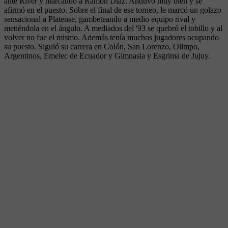
ante River y marcando a Ramón Díaz. Anduvo muy bien y se
afirmó en el puesto. Sobre el final de ese torneo, le marcó un golazo
sensacional a Platense, gambeteando a medio equipo rival y
metiéndola en el ángulo. A mediados del '93 se quebró el tobillo y al
volver no fue el mismo. Además tenía muchos jugadores ocupando
su puesto. Siguió su carrera en Colón, San Lorenzo, Olimpo,
Argentinos, Emelec de Ecuador y Gimnasia y Esgrima de Jujuy.