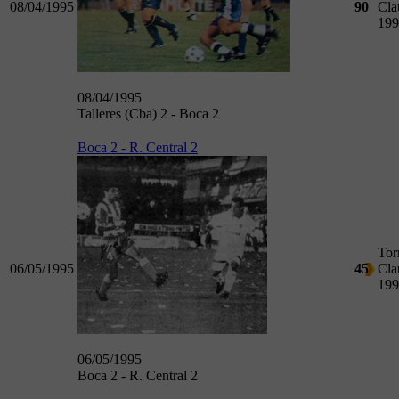
08/04/1995
90
Cla
199
08/04/1995
Talleres (Cba) 2 - Boca 2
Boca 2 - R. Central 2
Tor
06/05/1995
45
Cla
199
06/05/1995
Boca 2 - R. Central 2