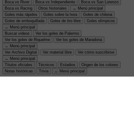
Boca vs River
Boca vs Independiente
Boca vs San Lorenzo
Boca vs Racing
Otros historiales
← Menú principal
Goles más rápidos
Goles sobre la hora
Goles de chilena
Goles de emboquillada
Goles de tiro libre
Goles olímpicos
← Menú principal
Buscar videos
Ver los goles de Palermo
Ver los goles de Riquelme
Ver los goles de Maradona
← Menú principal
Ver Archivo Digital
Ver material libre
Ver cómo suscribirse
← Menú principal
Títulos oficiales
Técnicos
Estadios
Origen de los colores
Notas históricas
Trivia
← Menú principal