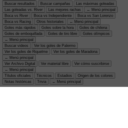
Buscar resultados
Buscar campañas
Las máximas goleadas
Las goleadas vs. River
Las mejores rachas
← Menú principal
Boca vs River
Boca vs Independiente
Boca vs San Lorenzo
Boca vs Racing
Otros historiales
← Menú principal
Goles más rápidos
Goles sobre la hora
Goles de chilena
Goles de emboquillada
Goles de tiro libre
Goles olímpicos
← Menú principal
Buscar videos
Ver los goles de Palermo
Ver los goles de Riquelme
Ver los goles de Maradona
← Menú principal
Ver Archivo Digital
Ver material libre
Ver cómo suscribirse
← Menú principal
Títulos oficiales
Técnicos
Estadios
Origen de los colores
Notas históricas
Trivia
← Menú principal