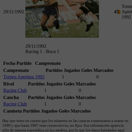
Torn
29/11/1992
45
Apert
1992
29/11/1992
Racing 1 - Boca 1
Fecha
Partido
Campeonato
Campeonato
Partidos Jugados
Goles Marcados
Torneo Apertura 1992
1
0
Rival
Partidos Jugados
Goles Marcados
Racing Club
1
0
Cancha
Partidos Jugados
Goles Marcados
Racing Club
1
0
Camiseta
Partidos Jugados
Goles Marcados
Hay que tener en cuenta que los números en las casacas comenzaron a usarse en
1949 y que hasta 1997 eran consecutivos, no fijos. Esa información aparecía
sólo de manera esporádica en los medios, por lo que los datos brindados aquí