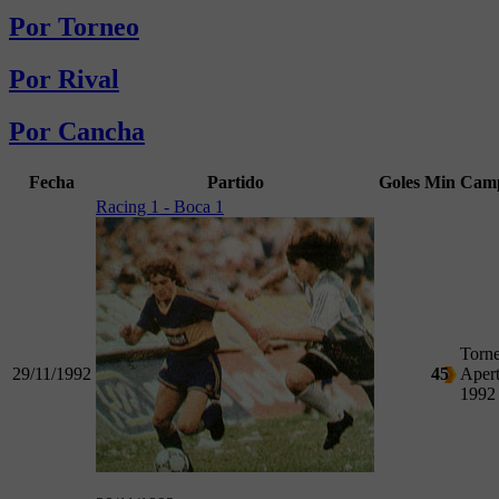
Por Torneo
Por Rival
Por Cancha
Fecha
Partido
Goles
Min
Camp
Racing 1 - Boca 1
Torn
29/11/1992
45
Apert
1992