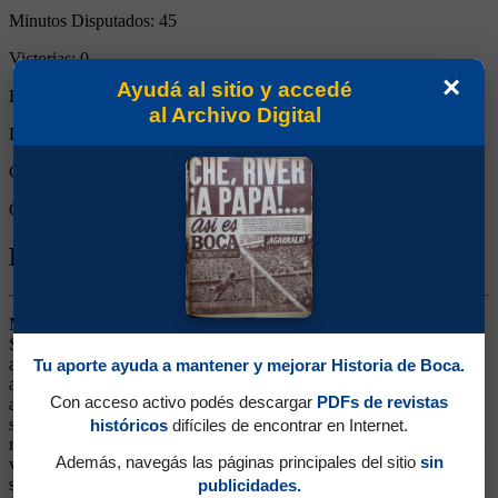
Minutos Disputados:
45
Victorias:
0
×
Ayudá al sitio y accedé
Empates:
1
al Archivo Digital
Derrotas:
0
Goles de Boca:
1
Goles rivales:
1
Biografía de Luis Adrián Medero
Marcador Central. Ganó dos títulos (Apertura 1992 y Copa de Oro
Sudamericana 1993). Surgido de las Inferiores. Debutó suplantando
al lesionado Simón, nada más y nada menos que en un superclásico
Tu aporte ayuda a mantener y mejorar Historia de Boca.
ante River y marcando a Ramón Díaz. Anduvo muy bien y se
Con acceso activo podés descargar
PDFs de revistas
afirmó en el puesto. Sobre el final de ese torneo, le marcó un golazo
sensacional a Platense, gambeteando a medio equipo rival y
históricos
difíciles de encontrar en Internet.
metiéndola en el ángulo. A mediados del '93 se quebró el tobillo y al
Además, navegás las páginas principales del sitio
sin
volver no fue el mismo. Además tenía muchos jugadores ocupando
su puesto. Siguió su carrera en Colón, San Lorenzo, Olimpo,
publicidades.