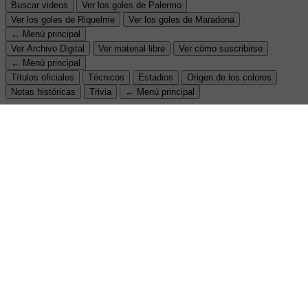
Buscar videos
Ver los goles de Palermo
Ver los goles de Riquelme
Ver los goles de Maradona
← Menú principal
Ver Archivo Digital
Ver material libre
Ver cómo suscribirse
← Menú principal
Títulos oficiales
Técnicos
Estadios
Origen de los colores
Notas históricas
Trivia
← Menú principal