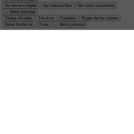
Ver Archivo Digital
Ver material libre
Ver cómo suscribirse
← Menú principal
Títulos oficiales
Técnicos
Estadios
Origen de los colores
Notas históricas
Trivia
← Menú principal