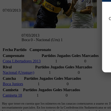
07/03/2013
C
07/03/2013
Boca 0 - Nacional (Uru) 1
Fecha
Partido
Campeonato
Campeonato
Partidos Jugados
Goles Marcados
Copa Libertadores 2013
1
0
Rival
Partidos Jugados
Goles Marcados
Nacional (Uruguay)
1
0
Cancha
Partidos Jugados
Goles Marcados
Boca Juniors
1
0
Camiseta
Partidos Jugados
Goles Marcados
Camiseta 18
1
0
Hay que tener en cuenta que los números en las casacas comenzaron a usarse en 19
necesariamente parciales. En los torneos de la Confederación Sudamericana se util