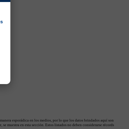
os
 manera esporádica en los medios, por lo que los datos brindados aquí son
, se muestra en esta sección. Estos listados no deben considerarse récords