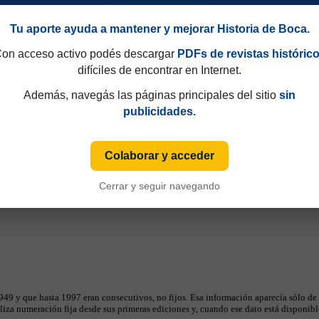
Tu aporte ayuda a mantener y mejorar Historia de Boca.
90
Copa Libertadores 2013
on acceso activo podés descargar
PDFs de revistas históric
difíciles de encontrar en Internet.
Además, navegás las páginas principales del sitio
sin
publicidades.
Colaborar y acceder
Cerrar y seguir navegando
49 y que hasta 1997 eran consecutivos, no fijos. Esa información aparecía sólo de
iza numeración fija desde sus primeras ediciones y, cuando ese dato está disponible