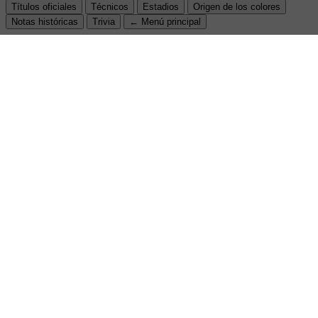
Títulos oficiales
Técnicos
Estadios
Origen de los colores
Notas históricas
Trivia
← Menú principal