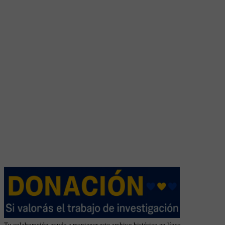
Tu colaboración ayuda a mantener este archivo histórico en línea