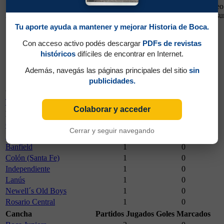
Torneo
24/05/2009
Clausu
2009
Tu aporte ayuda a mantener y mejorar Historia de Boca.
Con acceso activo podés descargar
PDFs de revistas
históricos
difíciles de encontrar en Internet.
24/05/2009
Además, navegás las páginas principales del sitio
sin
Vélez 2 - Boca 0
publicidades.
Campeonato
Partidos Jugados
Goles Marcados
Torneo Clausura 2009
8
1
Colaborar y acceder
Rival
Partidos Jugados
Goles Marcados
Gimnasia y Esgrima (Jujuy)
1
1
Cerrar y seguir navegando
Arsenal
1
0
Banfield
1
0
Colón (Santa Fe)
1
0
Independiente
1
0
Lanús
1
0
Newell´s Old Boys
1
0
Rosario Central
1
0
Cancha
Partidos Jugados
Goles Marcados