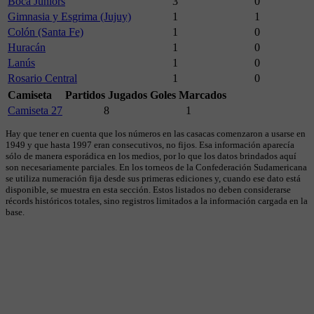
Boca Juniors
3
0
Gimnasia y Esgrima (Jujuy)
1
1
Colón (Santa Fe)
1
0
Huracán
1
0
Lanús
1
0
Rosario Central
1
0
Camiseta
Partidos Jugados
Goles Marcados
Camiseta 27
8
1
Hay que tener en cuenta que los números en las casacas comenzaron a usarse en
1949 y que hasta 1997 eran consecutivos, no fijos. Esa información aparecía
sólo de manera esporádica en los medios, por lo que los datos brindados aquí
son necesariamente parciales. En los torneos de la Confederación Sudamericana
se utiliza numeración fija desde sus primeras ediciones y, cuando ese dato está
disponible, se muestra en esta sección. Estos listados no deben considerarse
récords históricos totales, sino registros limitados a la información cargada en la
base.