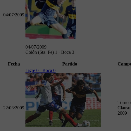
04/07/2009
04/07/2009
Colón (Sta. Fe) 1 - Boca 3
Fecha
Partido
Campe
Tigre 0 - Boca 0
Torneo
22/03/2009
Clausu
2009