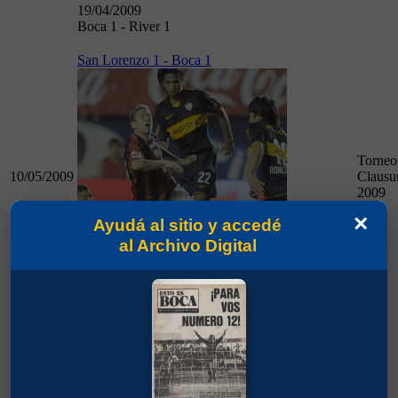
19/04/2009
Boca 1 - River 1
San Lorenzo 1 - Boca 1
Torneo
10/05/2009
Clausu
2009
×
Ayudá al sitio y accedé
al Archivo Digital
10/05/2009
San Lorenzo 1 - Boca 1
Vélez 2 - Boca 0