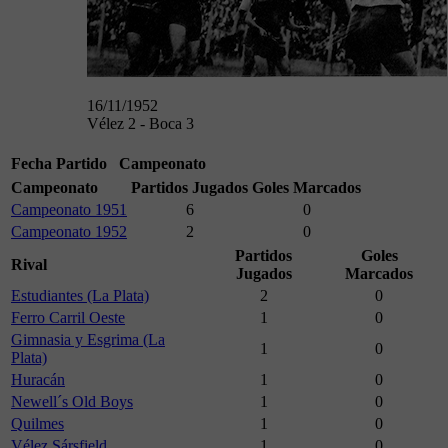
16/11/1952
Vélez 2 - Boca 3
Fecha
Partido
Campeonato
Campeonato
Partidos Jugados
Goles Marcados
Campeonato 1951
6
0
Campeonato 1952
2
0
Partidos
Goles
Rival
Jugados
Marcados
Estudiantes (La Plata)
2
0
Ferro Carril Oeste
1
0
Gimnasia y Esgrima (La
1
0
Plata)
Huracán
1
0
Newell´s Old Boys
1
0
Quilmes
1
0
Vélez Sársfield
1
0