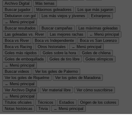
Archivo Digital
Más temas
Buscar jugador
Máximos goleadores
Los que más jugaron
Debutaron con gol
Los más viejos y jóvenes
Extranjeros
← Menú principal
Buscar resultados
Buscar campañas
Las máximas goleadas
Las goleadas vs. River
Las mejores rachas
← Menú principal
Boca vs River
Boca vs Independiente
Boca vs San Lorenzo
Boca vs Racing
Otros historiales
← Menú principal
Goles más rápidos
Goles sobre la hora
Goles de chilena
Goles de emboquillada
Goles de tiro libre
Goles olímpicos
← Menú principal
Buscar videos
Ver los goles de Palermo
Ver los goles de Riquelme
Ver los goles de Maradona
← Menú principal
Ver Archivo Digital
Ver material libre
Ver cómo suscribirse
← Menú principal
Títulos oficiales
Técnicos
Estadios
Origen de los colores
Notas históricas
Trivia
← Menú principal