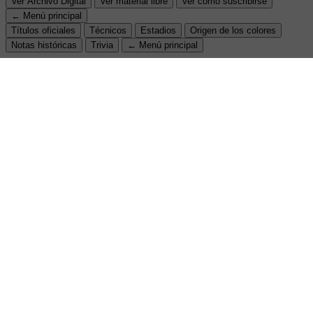
Ver Archivo Digital
Ver material libre
Ver cómo suscribirse
← Menú principal
Títulos oficiales
Técnicos
Estadios
Origen de los colores
Notas históricas
Trivia
← Menú principal