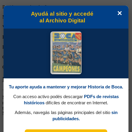
Partidos reemplazado:
0
×
Ayudá al sitio y accedé
Minutos Disputados:
90
al Archivo Digital
Victorias:
1
Empates:
0
Derrotas:
0
Goles de Boca:
4
Goles rivales:
1
Biografía de Leonardo Julián Balerdi
Tu aporte ayuda a mantener y mejorar Historia de Boca.
Con acceso activo podés descargar
PDFs de revistas
Marcador Central. Surgido de Inferiores. De grandes condiciones,
históricos
difíciles de encontrar en Internet.
no pudo mostrarse mucho en Primera, ya que enseguida fue
transferido al Borussia Dortmund y más tarde pasó a Olympique de
Además, navegás las páginas principales del sitio
sin
Marsella
publicidades.