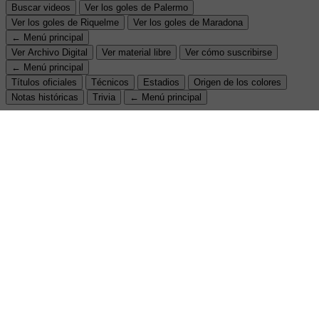
Buscar videos
Ver los goles de Palermo
Ver los goles de Riquelme
Ver los goles de Maradona
← Menú principal
Ver Archivo Digital
Ver material libre
Ver cómo suscribirse
← Menú principal
Títulos oficiales
Técnicos
Estadios
Origen de los colores
Notas históricas
Trivia
← Menú principal