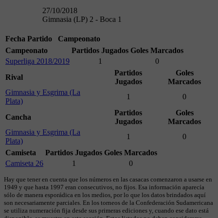
27/10/2018
Gimnasia (LP) 2 - Boca 1
Fecha
Partido
Campeonato
Campeonato
Partidos Jugados
Goles Marcados
Superliga 2018/2019
1
0
Partidos
Goles
Rival
Jugados
Marcados
Gimnasia y Esgrima (La
1
0
Plata)
Partidos
Goles
Cancha
Jugados
Marcados
Gimnasia y Esgrima (La
1
0
Plata)
Camiseta
Partidos Jugados
Goles Marcados
Camiseta 26
1
0
Hay que tener en cuenta que los números en las casacas comenzaron a usarse en
1949 y que hasta 1997 eran consecutivos, no fijos. Esa información aparecía
sólo de manera esporádica en los medios, por lo que los datos brindados aquí
son necesariamente parciales. En los torneos de la Confederación Sudamericana
se utiliza numeración fija desde sus primeras ediciones y, cuando ese dato está