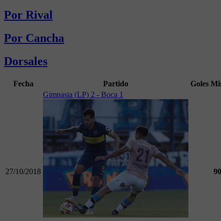
Por Rival
Por Cancha
Dorsales
Fecha
Partido
Goles
Mi
Gimnasia (LP) 2 - Boca 1
27/10/2018
9