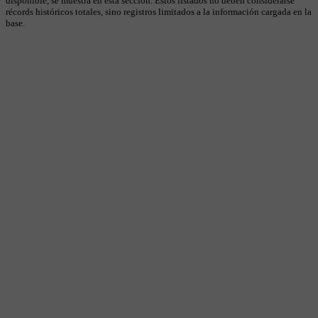
disponible, se muestra en esta sección. Estos listados no deben considerarse
récords históricos totales, sino registros limitados a la información cargada en la
base.