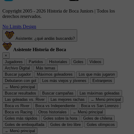
Copyright 2005 - 2026 Historia de Boca Juniors | Todos los
derechos reservados.
No Limits Design
Asistente: ¿qué andás buscando?
Asistente Historia de Boca
×
Jugadores
Partidos
Historiales
Goles
Videos
Archivo Digital
Más temas
Buscar jugador
Máximos goleadores
Los que más jugaron
Debutaron con gol
Los más viejos y jóvenes
Extranjeros
← Menú principal
Buscar resultados
Buscar campañas
Las máximas goleadas
Las goleadas vs. River
Las mejores rachas
← Menú principal
Boca vs River
Boca vs Independiente
Boca vs San Lorenzo
Boca vs Racing
Otros historiales
← Menú principal
Goles más rápidos
Goles sobre la hora
Goles de chilena
Goles de emboquillada
Goles de tiro libre
Goles olímpicos
← Menú principal