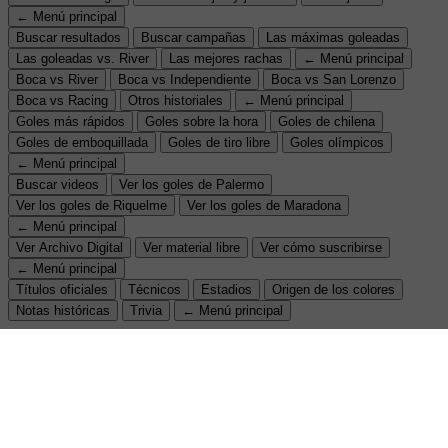
← Menú principal
Buscar resultados
Buscar campañas
Las máximas goleadas
Las goleadas vs. River
Las mejores rachas
← Menú principal
Boca vs River
Boca vs Independiente
Boca vs San Lorenzo
Boca vs Racing
Otros historiales
← Menú principal
Goles más rápidos
Goles sobre la hora
Goles de chilena
Goles de emboquillada
Goles de tiro libre
Goles olímpicos
← Menú principal
Buscar videos
Ver los goles de Palermo
Ver los goles de Riquelme
Ver los goles de Maradona
← Menú principal
Ver Archivo Digital
Ver material libre
Ver cómo suscribirse
← Menú principal
Títulos oficiales
Técnicos
Estadios
Origen de los colores
Notas históricas
Trivia
← Menú principal