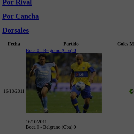
Por Rival
Por Cancha
Dorsales
Fecha
Partido
Goles
M
Boca 0 - Belgrano (Cba) 0
16/10/2011
3
16/10/2011
Boca 0 - Belgrano (Cba) 0