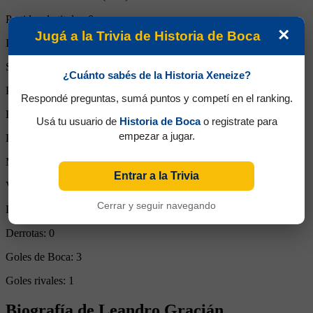
Partidos de titular:
0
×
Jugá a la Trivia de Historia de Boca
Ingresos desde el banco:
2
Suplente:
1
¿Cuánto sabés de la Historia Xeneize?
Partidos completos:
0
Respondé preguntas, sumá puntos y competí en el ranking.
Expulsiones:
0
Usá tu usuario de
Historia de Boca
o registrate para
empezar a jugar.
Partidos reemplazado:
0
Minutos Disputados:
38
Entrar a la Trivia
Victorias:
1
Cerrar y seguir navegando
Empates:
1
Derrotas:
0
Goles de Boca:
3
Goles rivales:
1
Biografía de Leandro Gracián