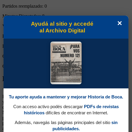
Partidos reemplazado:
0
Minutos Disputados:
8
×
Ayudá al sitio y accedé
Victorias:
1
al Archivo Digital
Empates:
0
Derrotas:
0
Goles de Boca:
1
Goles rivales:
0
Biografía de Leandro Gracián
Enganche. Ganó 3 títulos (Recopa Sudamericana y Aperturas 2008
Tu aporte ayuda a mantener y mejorar Historia de Boca.
y 2011). Debutó en Primera jugando en Vélez, en donde fue
Con acceso activo podés descargar
PDFs de revistas
campeón del Clausura 2005. A mediados del 2006 fue transferido al
Monterrey de México. Boca se interesó en él a comienzos del 2007
históricos
difíciles de encontrar en Internet.
pero la operación no pudo realizarse. Finalmente, luego de un breve
Además, navegás las páginas principales del sitio
sin
paso por el Necaxa, llegó al club en agosto de 2007. Nunca logró
afirmarse del todo. Terminó yéndose a jugar a préstamo a Grecia, al
publicidades.