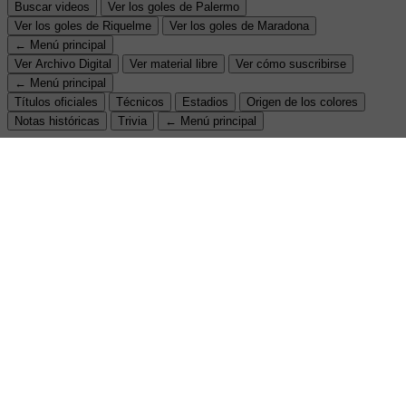
Buscar videos
Ver los goles de Palermo
Ver los goles de Riquelme
Ver los goles de Maradona
← Menú principal
Ver Archivo Digital
Ver material libre
Ver cómo suscribirse
← Menú principal
Títulos oficiales
Técnicos
Estadios
Origen de los colores
Notas históricas
Trivia
← Menú principal