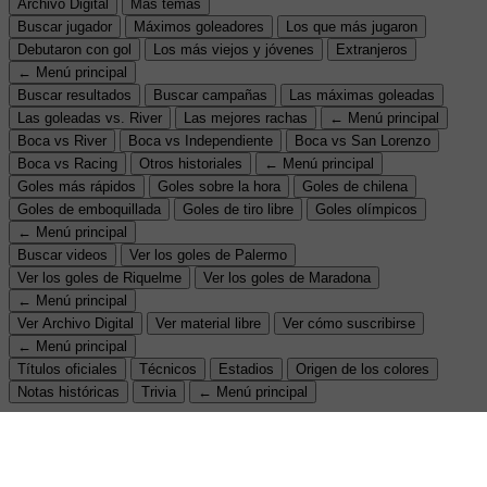
Archivo Digital
Más temas
Buscar jugador
Máximos goleadores
Los que más jugaron
Debutaron con gol
Los más viejos y jóvenes
Extranjeros
← Menú principal
Buscar resultados
Buscar campañas
Las máximas goleadas
Las goleadas vs. River
Las mejores rachas
← Menú principal
Boca vs River
Boca vs Independiente
Boca vs San Lorenzo
Boca vs Racing
Otros historiales
← Menú principal
Goles más rápidos
Goles sobre la hora
Goles de chilena
Goles de emboquillada
Goles de tiro libre
Goles olímpicos
← Menú principal
Buscar videos
Ver los goles de Palermo
Ver los goles de Riquelme
Ver los goles de Maradona
← Menú principal
Ver Archivo Digital
Ver material libre
Ver cómo suscribirse
← Menú principal
Títulos oficiales
Técnicos
Estadios
Origen de los colores
Notas históricas
Trivia
← Menú principal