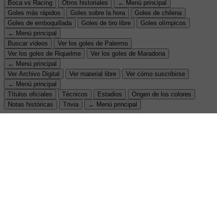
Boca vs Racing
Otros historiales
← Menú principal
Goles más rápidos
Goles sobre la hora
Goles de chilena
Goles de emboquillada
Goles de tiro libre
Goles olímpicos
← Menú principal
Buscar videos
Ver los goles de Palermo
Ver los goles de Riquelme
Ver los goles de Maradona
← Menú principal
Ver Archivo Digital
Ver material libre
Ver cómo suscribirse
← Menú principal
Títulos oficiales
Técnicos
Estadios
Origen de los colores
Notas históricas
Trivia
← Menú principal