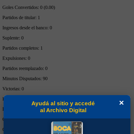
Goles Convertidos:
0 (0.00)
Partidos de titular:
1
Ingresos desde el banco:
0
Suplente:
0
Partidos completos:
1
Expulsiones:
0
Partidos reemplazado:
0
Minutos Disputados:
90
Victorias:
0
Empates:
0
×
Ayudá al sitio y accedé
Derrotas:
1
al Archivo Digital
Goles de Boca:
0
Goles rivales:
6