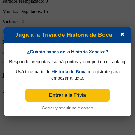
Partidos reemplazado:
0
Minutos Disputados:
15
Victorias:
0
Empates:
1
×
Jugá a la Trivia de Historia de Boca
Derrotas:
0
¿Cuánto sabés de la Historia Xeneize?
Goles de Boca:
0
Respondé preguntas, sumá puntos y competí en el ranking.
Goles rivales:
0
Usá tu usuario de
Historia de Boca
o registrate para
Biografía de Kevin Ismael Duarte
empezar a jugar.
Mediocampista. Surgido de las Inferiores. Pasó a Atlanta
Entrar a la Trivia
Cerrar y seguir navegando