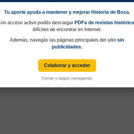
Tu aporte ayuda a mantener y mejorar Historia de Boca.
on acceso activo podés descargar
PDFs de revistas históric
difíciles de encontrar en Internet.
Además, navegás las páginas principales del sitio
sin
49 y que hasta 1997 eran consecutivos, no fijos. Esa información aparecía sólo de
publicidades.
iza numeración fija desde sus primeras ediciones y, cuando ese dato está disponible
Colaborar y acceder
Cerrar y seguir navegando