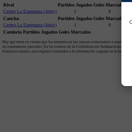
Rival
Partidos Jugados
Goles Marcados
Centro La Esperanza (Jujuy)
1
0
Cancha
Partidos Jugados
Goles Marcados
C
Centro La Esperanza (Jujuy)
1
0
Camiseta
Partidos Jugados
Goles Marcados
Hay que tener en cuenta que los números en las casacas comenzaron a usarse en 19
necesariamente parciales. En los torneos de la Confederación Sudamericana se util
históricos totales, sino registros limitados a la información cargada en la base.