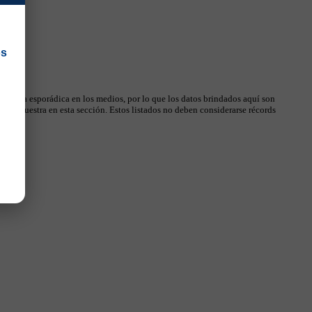
os
 manera esporádica en los medios, por lo que los datos brindados aquí son
, se muestra en esta sección. Estos listados no deben considerarse récords