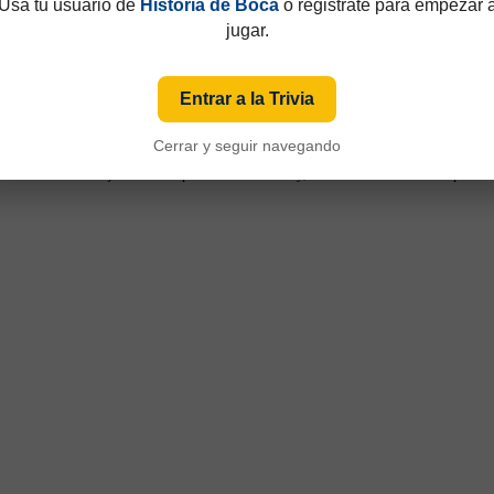
Usá tu usuario de
Historia de Boca
o registrate para empezar 
jugar.
Entrar a la Trivia
Cerrar y seguir navegando
49 y que hasta 1997 eran consecutivos, no fijos. Esa información aparecía sólo de
iza numeración fija desde sus primeras ediciones y, cuando ese dato está disponible