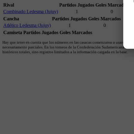
Rival
Partidos Jugados
Goles Marcados
Combinado Ledesma (Jujuy)
1
0
Cancha
Partidos Jugados
Goles Marcados
Atlético Ledesma (Jujuy)
1
0
Camiseta
Partidos Jugados
Goles Marcados
Hay que tener en cuenta que los números en las casacas comenzaron a usarse en 19
necesariamente parciales. En los torneos de la Confederación Sudamericana se util
históricos totales, sino registros limitados a la información cargada en la base.