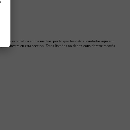
a
 manera esporádica en los medios, por lo que los datos brindados aquí son
, se muestra en esta sección. Estos listados no deben considerarse récords