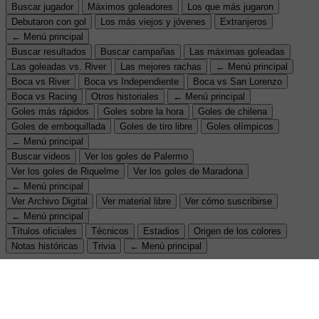
Buscar jugador
Máximos goleadores
Los que más jugaron
Debutaron con gol
Los más viejos y jóvenes
Extranjeros
← Menú principal
Buscar resultados
Buscar campañas
Las máximas goleadas
Las goleadas vs. River
Las mejores rachas
← Menú principal
Boca vs River
Boca vs Independiente
Boca vs San Lorenzo
Boca vs Racing
Otros historiales
← Menú principal
Goles más rápidos
Goles sobre la hora
Goles de chilena
Goles de emboquillada
Goles de tiro libre
Goles olímpicos
← Menú principal
Buscar videos
Ver los goles de Palermo
Ver los goles de Riquelme
Ver los goles de Maradona
← Menú principal
Ver Archivo Digital
Ver material libre
Ver cómo suscribirse
← Menú principal
Títulos oficiales
Técnicos
Estadios
Origen de los colores
Notas históricas
Trivia
← Menú principal