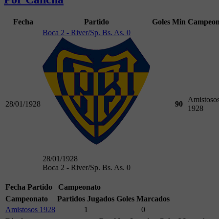
Fecha
Partido
Goles
Min
Campeon
Boca 2 - River/Sp. Bs. As. 0
Amistoso
28/01/1928
90
1928
28/01/1928
Boca 2 - River/Sp. Bs. As. 0
Fecha
Partido
Campeonato
Campeonato
Partidos Jugados
Goles Marcados
Amistosos 1928
1
0