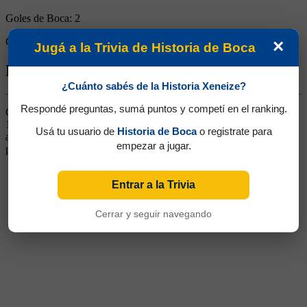
Goles de Boca:
2
Goles rivales:
0
×
Jugá a la Trivia de Historia de Boca
Biografía de Julio Bisio
¿Cuánto sabés de la Historia Xeneize?
Respondé preguntas, sumá puntos y competí en el ranking.
Centrodelantero. Ganó dos títulos (Campeonato y Copa Estímulo
1926). El 08/08/1926 frente a Sportivo Barracas y el 22/08/1926
Usá tu usuario de
Historia de Boca
o registrate para
ante Temperley jugó pero los encuentros fueron anulados
empezar a jugar.
posteriormente
Entrar a la Trivia
Cerrar y seguir navegando