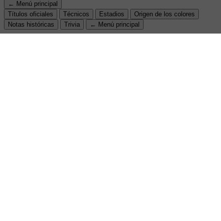
← Menú principal
Títulos oficiales
Técnicos
Estadios
Origen de los colores
Notas históricas
Trivia
← Menú principal