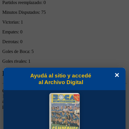
Partidos reemplazado:
0
Minutos Disputados:
75
Victorias:
1
Empates:
0
Derrotas:
0
Goles de Boca:
5
Goles rivales:
1
Biografía de Julio Bisio
×
Ayudá al sitio y accedé
al Archivo Digital
Centrodelantero. Ganó dos títulos (Campeonato y Copa Estímulo
1926). El 08/08/1926 frente a Sportivo Barracas y el 22/08/1926
ante Temperley jugó pero los encuentros fueron anulados
posteriormente