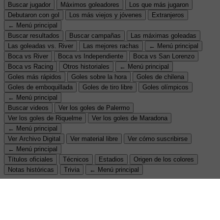
Buscar jugador
Máximos goleadores
Los que más jugaron
Debutaron con gol
Los más viejos y jóvenes
Extranjeros
← Menú principal
Buscar resultados
Buscar campañas
Las máximas goleadas
Las goleadas vs. River
Las mejores rachas
← Menú principal
Boca vs River
Boca vs Independiente
Boca vs San Lorenzo
Boca vs Racing
Otros historiales
← Menú principal
Goles más rápidos
Goles sobre la hora
Goles de chilena
Goles de emboquillada
Goles de tiro libre
Goles olímpicos
← Menú principal
Buscar videos
Ver los goles de Palermo
Ver los goles de Riquelme
Ver los goles de Maradona
← Menú principal
Ver Archivo Digital
Ver material libre
Ver cómo suscribirse
← Menú principal
Títulos oficiales
Técnicos
Estadios
Origen de los colores
Notas históricas
Trivia
← Menú principal