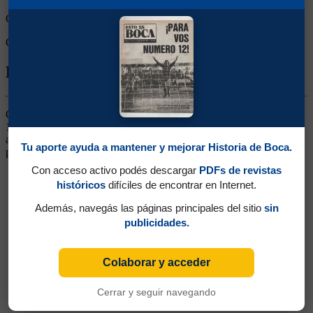
Goles de Boca:
2
Goles rivales:
0
Biografía de Julio Bisio
Centrodelantero. Ganó dos títulos (Campeonato y Copa Estímulo
1926). El 08/08/1926 frente a Sportivo Barracas y el 22/08/1926
ante Temperley jugó pero los encuentros fueron anulados
Tu aporte ayuda a mantener y mejorar Historia de Boca.
posteriormente
Con acceso activo podés descargar
PDFs de revistas
históricos
difíciles de encontrar en Internet.
Además, navegás las páginas principales del sitio
sin
publicidades.
Colaborar y acceder
Cerrar y seguir navegando