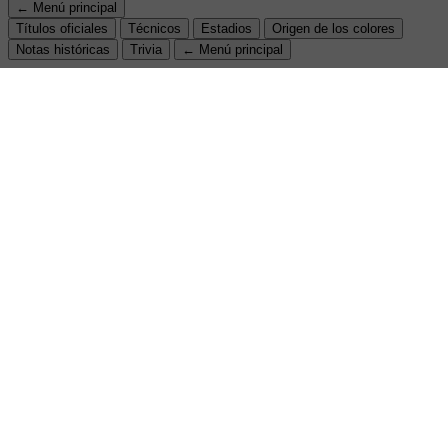
← Menú principal
Títulos oficiales
Técnicos
Estadios
Origen de los colores
Notas históricas
Trivia
← Menú principal