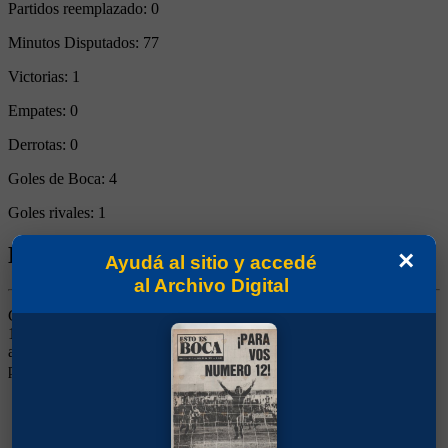
Partidos reemplazado:
0
Minutos Disputados:
77
Victorias:
1
Empates:
0
Derrotas:
0
Goles de Boca:
4
Goles rivales:
1
Biografía de Julio Bisio
×
Ayudá al sitio y accedé
al Archivo Digital
Centrodelantero. Ganó dos títulos (Campeonato y Copa Estímulo
1926). El 08/08/1926 frente a Sportivo Barracas y el 22/08/1926
ante Temperley jugó pero los encuentros fueron anulados
posteriormente