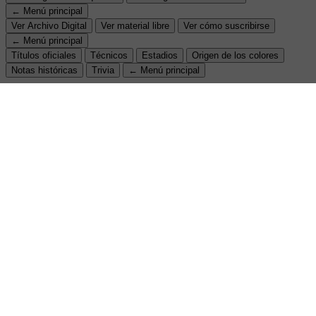
← Menú principal
Ver Archivo Digital
Ver material libre
Ver cómo suscribirse
← Menú principal
Títulos oficiales
Técnicos
Estadios
Origen de los colores
Notas históricas
Trivia
← Menú principal