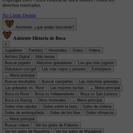
derechos reservados.
No Limits Design
Asistente: ¿qué andás buscando?
Asistente Historia de Boca
×
Jugadores
Partidos
Historiales
Goles
Videos
Archivo Digital
Más temas
Buscar jugador
Máximos goleadores
Los que más jugaron
Debutaron con gol
Los más viejos y jóvenes
Extranjeros
← Menú principal
Buscar resultados
Buscar campañas
Las máximas goleadas
Las goleadas vs. River
Las mejores rachas
← Menú principal
Boca vs River
Boca vs Independiente
Boca vs San Lorenzo
Boca vs Racing
Otros historiales
← Menú principal
Goles más rápidos
Goles sobre la hora
Goles de chilena
Goles de emboquillada
Goles de tiro libre
Goles olímpicos
← Menú principal
Buscar videos
Ver los goles de Palermo
Ver los goles de Riquelme
Ver los goles de Maradona