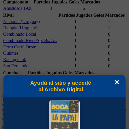
Campeonato
Partidos Jugados
Goles Marcados
Amistosos 1928
8
2
Rival
Partidos Jugados
Goles Marcados
Nacional (Uruguay)
1
1
Rampla (Uruguay)
1
1
Combinado Local
1
0
Combinado River/Sp. Bs. As.
1
0
Ferro Carril Oeste
1
0
Quilmes
1
0
Racing Club
1
0
San Fernando
1
0
Cancha
Partidos Jugados
Goles Marcados
Boca Juniors
8
2
×
Ayudá al sitio y accedé
Camiseta
Partidos Jugados
Goles Marcados
al Archivo Digital
Hay que tener en cuenta que los números en las casacas comenzaron a usarse en
1949 y que hasta 1997 eran consecutivos, no fijos. Esa información aparecía
sólo de manera esporádica en los medios, por lo que los datos brindados aquí
son necesariamente parciales. En los torneos de la Confederación Sudamericana
se utiliza numeración fija desde sus primeras ediciones y, cuando ese dato está
disponible, se muestra en esta sección. Estos listados no deben considerarse
récords históricos totales, sino registros limitados a la información cargada en la
base.