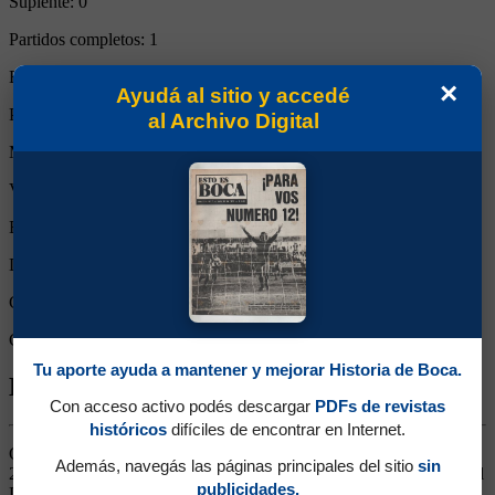
Suplente:
0
Partidos completos:
1
Expulsiones:
0
×
Ayudá al sitio y accedé
Partidos reemplazado:
0
al Archivo Digital
Minutos Disputados:
90
Victorias:
0
Empates:
0
Derrotas:
1
Goles de Boca:
0
Goles rivales:
3
Tu aporte ayuda a mantener y mejorar Historia de Boca.
Biografía de Julio Alberto Buffarini
Con acceso activo podés descargar
PDFs de revistas
históricos
difíciles de encontrar en Internet.
Ganó 5 títulos (Superligas 2017/2018 y 2019/2020, Supercopa
Además, navegás las páginas principales del sitio
sin
2019, Copa Diego Maradona 2020 y Copa Argentina 2021). Lateral
publicidades.
Derecho. Jugó en Talleres, Atlético Tucumán, Ferro, San Lorenzo y