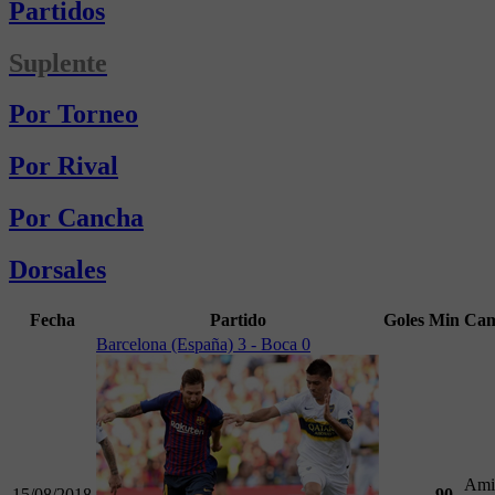
Partidos
Suplente
Por Torneo
Por Rival
Por Cancha
Dorsales
Fecha
Partido
Goles
Min
Cam
Barcelona (España) 3 - Boca 0
Ami
15/08/2018
90