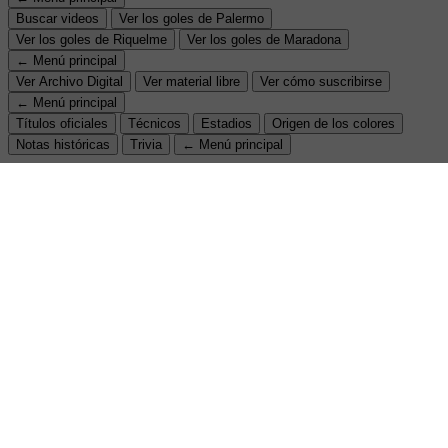
Buscar videos
Ver los goles de Palermo
Ver los goles de Riquelme
Ver los goles de Maradona
← Menú principal
Ver Archivo Digital
Ver material libre
Ver cómo suscribirse
← Menú principal
Títulos oficiales
Técnicos
Estadios
Origen de los colores
Notas históricas
Trivia
← Menú principal