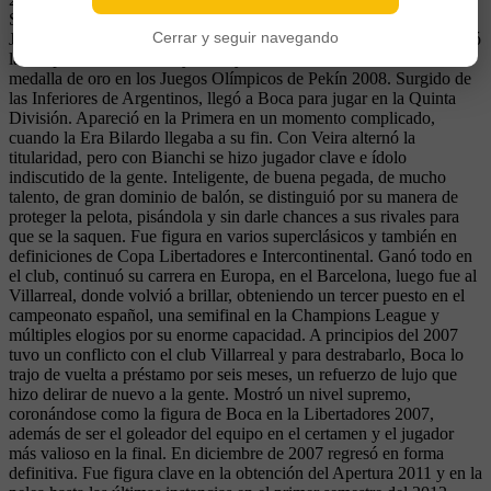
Selección siendo jugador boquense, además de integrar la Selección
Cerrar y seguir navegando
Juvenil que ganó el Mundial en Malasia 1997. Con la mayor disputó
las Copas América 1999 y 2007 y el Mundial 2006. Y obtuvo la
medalla de oro en los Juegos Olímpicos de Pekín 2008. Surgido de
las Inferiores de Argentinos, llegó a Boca para jugar en la Quinta
División. Apareció en la Primera en un momento complicado,
cuando la Era Bilardo llegaba a su fin. Con Veira alternó la
titularidad, pero con Bianchi se hizo jugador clave e ídolo
indiscutido de la gente. Inteligente, de buena pegada, de mucho
talento, de gran dominio de balón, se distinguió por su manera de
proteger la pelota, pisándola y sin darle chances a sus rivales para
que se la saquen. Fue figura en varios superclásicos y también en
definiciones de Copa Libertadores e Intercontinental. Ganó todo en
el club, continuó su carrera en Europa, en el Barcelona, luego fue al
Villarreal, donde volvió a brillar, obteniendo un tercer puesto en el
campeonato español, una semifinal en la Champions League y
múltiples elogios por su enorme capacidad. A principios del 2007
tuvo un conflicto con el club Villarreal y para destrabarlo, Boca lo
trajo de vuelta a préstamo por seis meses, un refuerzo de lujo que
hizo delirar de nuevo a la gente. Mostró un nivel supremo,
coronándose como la figura de Boca en la Libertadores 2007,
además de ser el goleador del equipo en el certamen y el jugador
más valioso en la final. En diciembre de 2007 regresó en forma
definitiva. Fue figura clave en la obtención del Apertura 2011 y en la