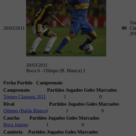
To
20/03/2011
90
Cla
20
20/03/2011
Boca 0 - Olimpo (B. Blanca) 2
Fecha
Partido
Campeonato
Campeonato
Partidos Jugados
Goles Marcados
Torneo Clausura 2011
1
0
Rival
Partidos Jugados
Goles Marcados
Olimpo (Bahía Blanca)
1
0
Cancha
Partidos Jugados
Goles Marcados
Boca Juniors
1
0
Camiseta
Partidos Jugados
Goles Marcados