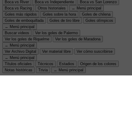
Boca vs River
Boca vs Independiente
Boca vs San Lorenzo
Boca vs Racing
Otros historiales
← Menú principal
Goles más rápidos
Goles sobre la hora
Goles de chilena
Goles de emboquillada
Goles de tiro libre
Goles olímpicos
← Menú principal
Buscar videos
Ver los goles de Palermo
Ver los goles de Riquelme
Ver los goles de Maradona
← Menú principal
Ver Archivo Digital
Ver material libre
Ver cómo suscribirse
← Menú principal
Títulos oficiales
Técnicos
Estadios
Origen de los colores
Notas históricas
Trivia
← Menú principal