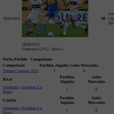
Tor
18/06/2011
90
Cla
201
18/06/2011
Gimnasia (LP) 2 - Boca 2
Fecha
Partido
Campeonato
Campeonato
Partidos Jugados
Goles Marcados
Torneo Clausura 2011
1
0
Partidos
Goles
Rival
Jugados
Marcados
Gimnasia y Esgrima (La
1
0
Plata)
Partidos
Goles
Cancha
Jugados
Marcados
Gimnasia y Esgrima (La
1
0
Plata)