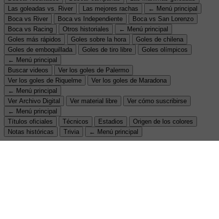
Las goleadas vs. River
Las mejores rachas
← Menú principal
Boca vs River
Boca vs Independiente
Boca vs San Lorenzo
Boca vs Racing
Otros historiales
← Menú principal
Goles más rápidos
Goles sobre la hora
Goles de chilena
Goles de emboquillada
Goles de tiro libre
Goles olímpicos
← Menú principal
Buscar videos
Ver los goles de Palermo
Ver los goles de Riquelme
Ver los goles de Maradona
← Menú principal
Ver Archivo Digital
Ver material libre
Ver cómo suscribirse
← Menú principal
Títulos oficiales
Técnicos
Estadios
Origen de los colores
Notas históricas
Trivia
← Menú principal