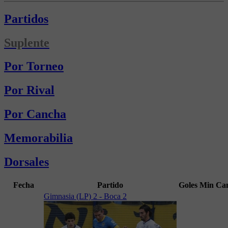
Partidos
Suplente
Por Torneo
Por Rival
Por Cancha
Memorabilia
Dorsales
Fecha
Partido
Goles
Min
Ca
Gimnasia (LP) 2 - Boca 2