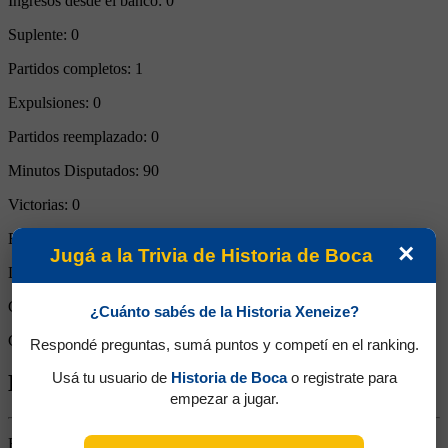
Ingresos desde el banco:
0
Suplente:
0
Partidos completos:
1
Expulsiones:
0
Partidos reemplazado:
0
Minutos Disputados:
90
Victorias:
0
Empates:
1
×
Jugá a la Trivia de Historia de Boca
Derrotas:
0
Goles de Boca:
2
¿Cuánto sabés de la Historia Xeneize?
Goles rivales:
2
Respondé preguntas, sumá puntos y competí en el ranking.
Usá tu usuario de
Historia de Boca
o registrate para
Biografía de Juan Román Riquelme
empezar a jugar.
Enganche. Ganó 11 títulos (Aperturas 1998, 2000, 2008 y 2011,