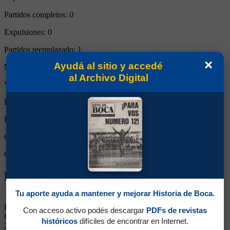
Partidos completos:
0
Expulsiones:
0
Partidos reemplazado:
1
×
Ayudá al sitio y accedé
Minutos Disputados:
45
al Archivo Digital
Victorias:
1
Empates:
0
Derrotas:
0
Goles de Boca:
2
Goles rivales:
0
Biografía de Juan Román Riquelme
Tu aporte ayuda a mantener y mejorar Historia de Boca.
Enganche. Ganó 11 títulos (Aperturas 1998, 2000, 2008 y 2011,
Con acceso activo podés descargar
PDFs de revistas
Clausura 1999, Libertadores 2000, 2001 y 2007, Intercontinental
históricos
difíciles de encontrar en Internet.
2000, Recopa 2008 y Copa Argentina 2012). Jugó 13 partidos en la