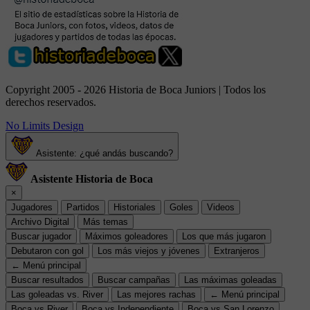
Copyright 2005 - 2026 Historia de Boca Juniors | Todos los
derechos reservados.
No Limits Design
Asistente: ¿qué andás buscando?
Asistente Historia de Boca
×
Jugadores
Partidos
Historiales
Goles
Videos
Archivo Digital
Más temas
Buscar jugador
Máximos goleadores
Los que más jugaron
Debutaron con gol
Los más viejos y jóvenes
Extranjeros
← Menú principal
Buscar resultados
Buscar campañas
Las máximas goleadas
Las goleadas vs. River
Las mejores rachas
← Menú principal
Boca vs River
Boca vs Independiente
Boca vs San Lorenzo