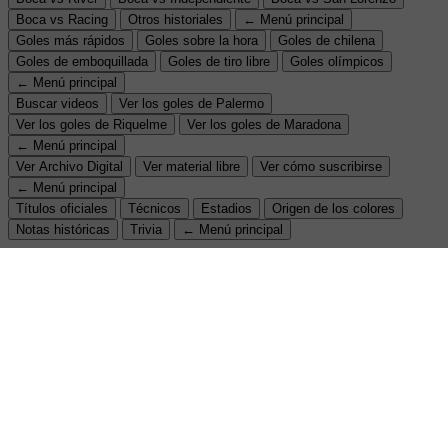
Boca vs Racing
Otros historiales
← Menú principal
Goles más rápidos
Goles sobre la hora
Goles de chilena
Goles de emboquillada
Goles de tiro libre
Goles olímpicos
← Menú principal
Buscar videos
Ver los goles de Palermo
Ver los goles de Riquelme
Ver los goles de Maradona
← Menú principal
Ver Archivo Digital
Ver material libre
Ver cómo suscribirse
← Menú principal
Títulos oficiales
Técnicos
Estadios
Origen de los colores
Notas históricas
Trivia
← Menú principal