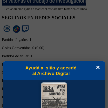
Tu colaboración ayuda a mantener este archivo histórico en línea
SEGUINOS EN REDES SOCIALES
Partidos Jugados:
1
Goles Convertidos:
0 (0.00)
Partidos de titular:
1
Ingresos desde el banco:
0
×
Ayudá al sitio y accedé
Suplente:
0
al Archivo Digital
Partidos completos:
1
Expulsiones:
0
Partidos reemplazado:
0
Minutos Disputados:
90