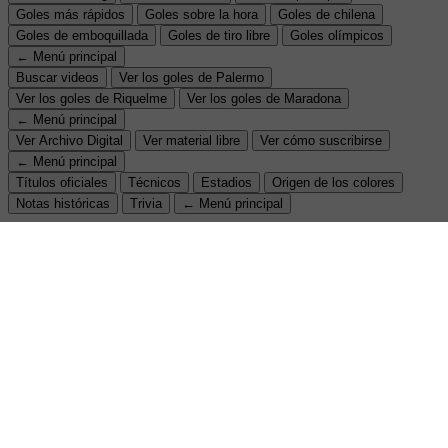
Goles más rápidos
Goles sobre la hora
Goles de chilena
Goles de emboquillada
Goles de tiro libre
Goles olímpicos
← Menú principal
Buscar videos
Ver los goles de Palermo
Ver los goles de Riquelme
Ver los goles de Maradona
← Menú principal
Ver Archivo Digital
Ver material libre
Ver cómo suscribirse
← Menú principal
Títulos oficiales
Técnicos
Estadios
Origen de los colores
Notas históricas
Trivia
← Menú principal