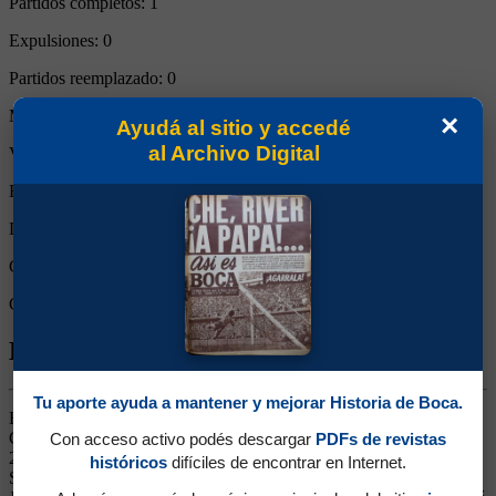
Partidos completos:
1
Expulsiones:
0
Partidos reemplazado:
0
Minutos Disputados:
90
×
Ayudá al sitio y accedé
al Archivo Digital
Victorias:
0
Empates:
0
Derrotas:
1
Goles de Boca:
0
Goles rivales:
2
Biografía de Juan Román Riquelme
Tu aporte ayuda a mantener y mejorar Historia de Boca.
Enganche. Ganó 11 títulos (Aperturas 1998, 2000, 2008 y 2011,
Clausura 1999, Libertadores 2000, 2001 y 2007, Intercontinental
Con acceso activo podés descargar
PDFs de revistas
2000, Recopa 2008 y Copa Argentina 2012). Jugó 13 partidos en la
históricos
difíciles de encontrar en Internet.
Selección siendo jugador boquense, además de integrar la Selección