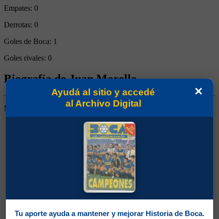
Empates:
0
Derrotas:
0
Goles de Boca:
1
Goles rivales:
0
Biografía de Juan Morello
×
Ayudá al sitio y accedé
al Archivo Digital
Medio Derecho. Jugó un solo encuentro en Primera
Tu aporte ayuda a mantener y mejorar Historia de Boca.