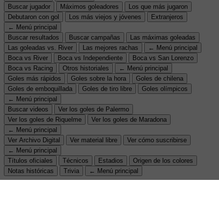
Buscar jugador
Máximos goleadores
Los que más jugaron
Debutaron con gol
Los más viejos y jóvenes
Extranjeros
← Menú principal
Buscar resultados
Buscar campañas
Las máximas goleadas
Las goleadas vs. River
Las mejores rachas
← Menú principal
Boca vs River
Boca vs Independiente
Boca vs San Lorenzo
Boca vs Racing
Otros historiales
← Menú principal
Goles más rápidos
Goles sobre la hora
Goles de chilena
Goles de emboquillada
Goles de tiro libre
Goles olímpicos
← Menú principal
Buscar videos
Ver los goles de Palermo
Ver los goles de Riquelme
Ver los goles de Maradona
← Menú principal
Ver Archivo Digital
Ver material libre
Ver cómo suscribirse
← Menú principal
Títulos oficiales
Técnicos
Estadios
Origen de los colores
Notas históricas
Trivia
← Menú principal