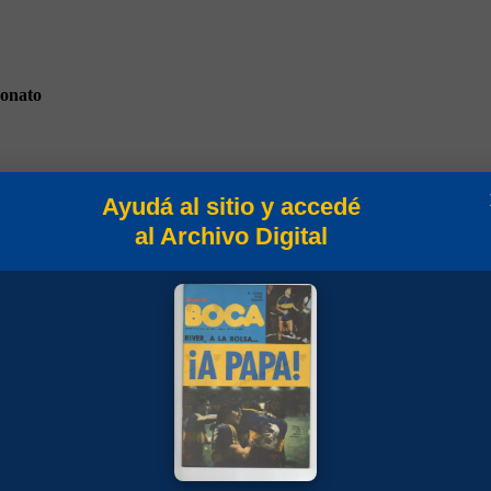
onato
Ayudá al sitio y accedé
al Archivo Digital
ional 1984