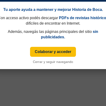
Tu aporte ayuda a mantener y mejorar Historia de Boca.
on acceso activo podés descargar
PDFs de revistas históric
difíciles de encontrar en Internet.
Además, navegás las páginas principales del sitio
sin
49 y que hasta 1997 eran consecutivos, no fijos. Esa información aparecía sólo de
publicidades.
iza numeración fija desde sus primeras ediciones y, cuando ese dato está disponible
Colaborar y acceder
Cerrar y seguir navegando