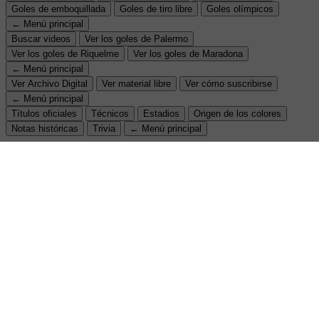
Goles de emboquillada
Goles de tiro libre
Goles olímpicos
← Menú principal
Buscar videos
Ver los goles de Palermo
Ver los goles de Riquelme
Ver los goles de Maradona
← Menú principal
Ver Archivo Digital
Ver material libre
Ver cómo suscribirse
← Menú principal
Títulos oficiales
Técnicos
Estadios
Origen de los colores
Notas históricas
Trivia
← Menú principal